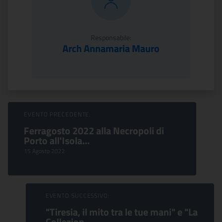
Responsabile:
Arch Annamaria Mauro
Sfoglia Eventi
EVENTO PRECEDENTE:
Ferragosto 2022 alla Necropoli di
Porto all'Isola...
15 Agosto 2022
EVENTO SUCCESSIVO:
"Tiresia, il mito tra le tue mani" e "La
Collezion...