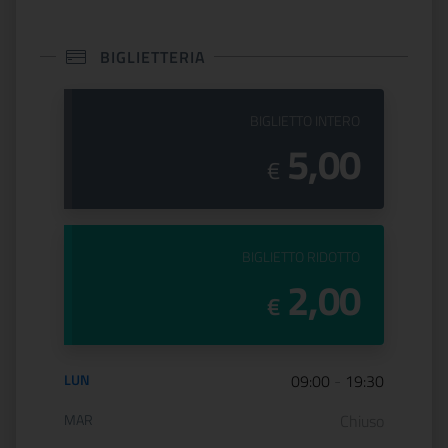
BIGLIETTERIA
PREZZO DEL
BIGLIETTO INTERO
5,00
€
PREZZO DEL
BIGLIETTO RIDOTTO
2,00
€
Orario di apertura:
LUN
09:00
-
19:30
MAR
Chiuso