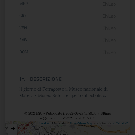
MER
Chiuso
GIO
Chiuso
VEN
Chiuso
SAB
Chiuso
DOM
Chiuso
DESCRIZIONE
Il giorno di Ferragosto il Museo nazionale di
Matera - Museo Ridola è aperto al pubblico.
© 2021 MiC - Pubblicato il 2022-07-28 15:59:33 / Ultimo
aggiornamento 2022-07-28 15:59:53
Leaflet
| Map data ©
OpenStreetMap
contributors,
CC-BY-SA
+
Posizione