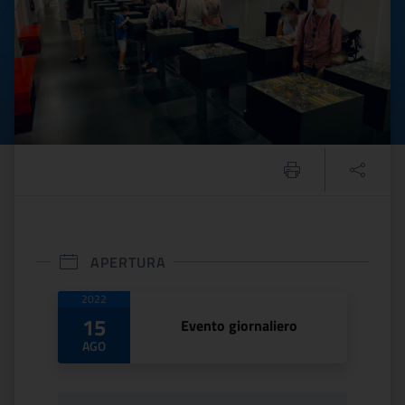
APERTURA
Date di apertura
2022
15
Evento giornaliero
AGO