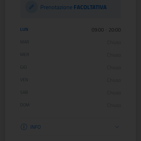
Prenotazione
FACOLTATIVA
Orario di apertura:
LUN
09:00
-
20:00
MAR
Chiuso
MER
Chiuso
GIO
Chiuso
VEN
Chiuso
SAB
Chiuso
DOM
Chiuso
Informazioni apertura
INFO