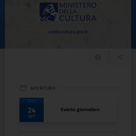
APERTURA
Date di apertura
2023
24
Evento giornaliero
SET