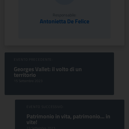
Responsabile:
Antonietta De Felice
Sfoglia Eventi
EVENTO PRECEDENTE:
Georges Vallet: il volto di un
territorio
15 Settembre 2023
EVENTO SUCCESSIVO:
Patrimonio in vita, patrimonio... in
vite!
23 Settembre 2023