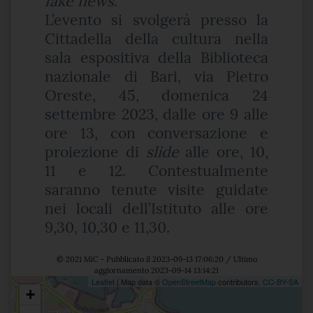
fake news
.
L’evento si svolgerà presso la
Cittadella della cultura nella
sala espositiva della Biblioteca
nazionale di Bari, via Pietro
Oreste, 45, domenica 24
settembre 2023, dalle ore 9 alle
ore 13, con conversazione e
proiezione di
slide
alle ore, 10,
11 e 12. Contestualmente
saranno tenute visite guidate
nei locali dell’Istituto alle ore
9,30, 10,30 e 11,30.
© 2021 MiC - Pubblicato il 2023-09-13 17:06:20 / Ultimo
aggiornamento 2023-09-14 13:14:21
Leaflet
| Map data ©
OpenStreetMap
contributors,
CC-BY-SA
+
Posizione