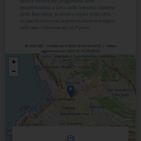
inoltre rientra nel programma delle
manifestazioni a terra della 54esima edizione
della Barcolana, la storica regata della città.
In caso di maltempo, la presentazione si svolgerà
nella sala conferenze sita al 2° piano.
© 2021 MiC - Pubblicato il 2022-10-03 09:49:32 / Ultimo
aggiornamento 2022-10-03 09:50:25
Leaflet
| Map data ©
OpenStreetMap
contributors,
CC-BY-SA
+
Posizione
−