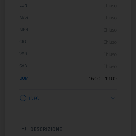
Orario di apertura:
LUN
Chiuso
MAR
Chiuso
MER
Chiuso
GIO
Chiuso
VEN
Chiuso
SAB
Chiuso
DOM
16:00
-
19:00
Informazioni apertura
INFO
DESCRIZIONE