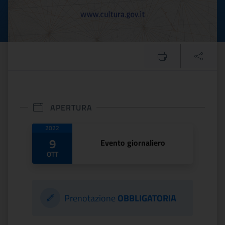
APERTURA
Date di apertura
2022
9
Evento giornaliero
OTT
Prenotazione
OBBLIGATORIA