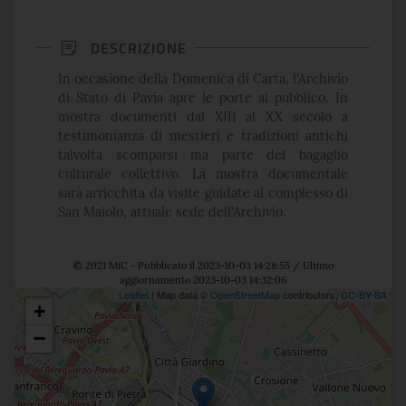
DESCRIZIONE
In occasione della Domenica di Carta, l'Archivio
di Stato di Pavia apre le porte al pubblico. In
mostra documenti dal XIII al XX secolo a
testimonianza di mestieri e tradizioni antichi
talvolta scomparsi ma parte del bagaglio
culturale collettivo. La mostra documentale
sarà arricchita da visite guidate al complesso di
San Maiolo, attuale sede dell'Archivio.
© 2021 MiC - Pubblicato il 2023-10-03 14:28:55 / Ultimo
aggiornamento 2023-10-03 14:32:06
Leaflet
| Map data ©
OpenStreetMap
contributors,
CC-BY-SA
+
Posizione
−