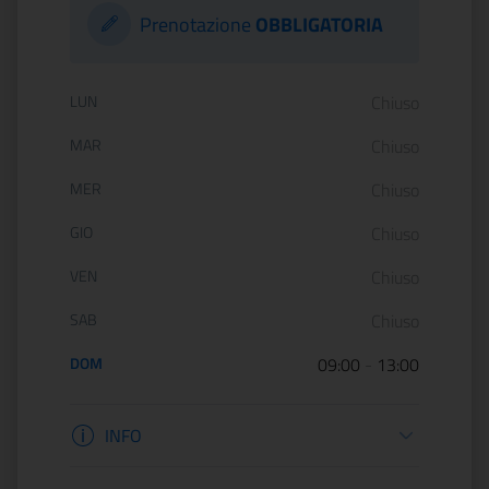
Prenotazione
OBBLIGATORIA
Orario di apertura:
LUN
Chiuso
MAR
Chiuso
MER
Chiuso
GIO
Chiuso
VEN
Chiuso
SAB
Chiuso
DOM
09:00
-
13:00
Informazioni apertura
INFO