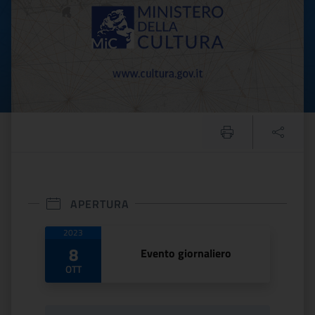
APERTURA
Date di apertura
2023
8
Evento giornaliero
OTT