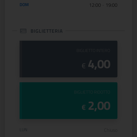
DOM
12:00
-
19:00
BIGLIETTERIA
PREZZO DEL
BIGLIETTO INTERO
4,00
€
PREZZO DEL
BIGLIETTO RIDOTTO
2,00
€
Orario di apertura:
LUN
Chiuso