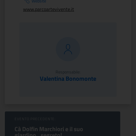
Website
www.parcoartevivente.it
Responsabile:
Valentina Bonomonte
Sfoglia Eventi
EVENTO PRECEDENTE:
Cà Dolfin Marchiori e il suo
giardino…segreto!