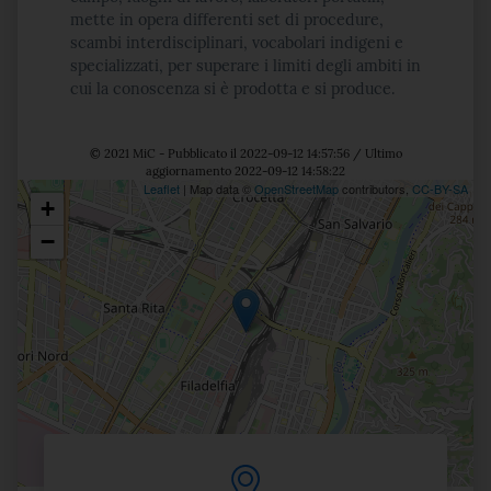
mette in opera differenti set di procedure,
scambi interdisciplinari, vocabolari indigeni e
specializzati, per superare i limiti degli ambiti in
cui la conoscenza si è prodotta e si produce.
© 2021 MiC - Pubblicato il 2022-09-12 14:57:56 / Ultimo
aggiornamento 2022-09-12 14:58:22
Leaflet
| Map data ©
OpenStreetMap
contributors,
CC-BY-SA
+
Posizione
−