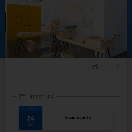
APERTURA
Date di apertura
2022
24
Inizio evento
SET