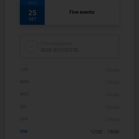
2022
25
Fine evento
SET
Prenotazione
NON RICHIESTA
Orario di apertura:
LUN
Chiuso
MAR
Chiuso
MER
Chiuso
GIO
Chiuso
VEN
Chiuso
SAB
12:00
-
19:00