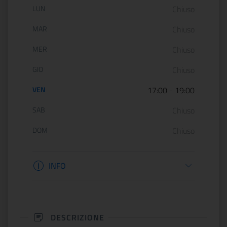
Orario di apertura:
LUN
Chiuso
MAR
Chiuso
MER
Chiuso
GIO
Chiuso
VEN
17:00
-
19:00
SAB
Chiuso
DOM
Chiuso
Informazioni apertura
INFO
DESCRIZIONE