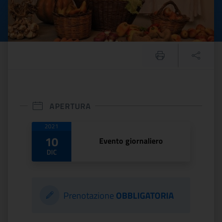
APERTURA
Date di apertura
2021
10
Evento giornaliero
DIC
Prenotazione
OBBLIGATORIA