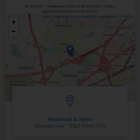
© 2021 MiC - Pubblicato il 2021-12-02 10:03:03 / Ultimo
aggiornamento 2021-12-03 13:37:22
Leaflet
| Map data ©
OpenStreetMap
contributors,
CC-BY-SA
+
Posizione
−
Musei reali di Torino
piazzetta reale - 10122 Torino (TO)