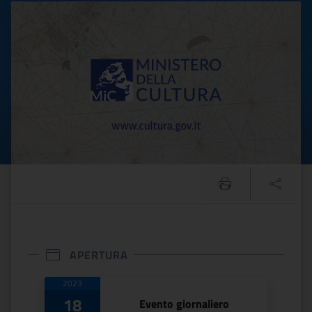
Convegno sullo Stato di A
APERTURA
Date di apertura
2023
18
Evento giornaliero