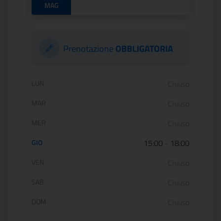
MAG
Prenotazione
OBBLIGATORIA
Orario di apertura:
LUN
Chiuso
MAR
Chiuso
MER
Chiuso
GIO
15:00
-
18:00
VEN
Chiuso
SAB
Chiuso
DOM
Chiuso