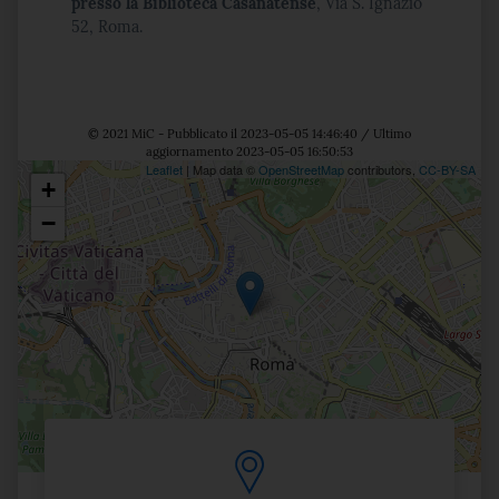
presso la Biblioteca Casanatense
, Via S. Ignazio
52, Roma.
© 2021 MiC - Pubblicato il 2023-05-05 14:46:40 / Ultimo
aggiornamento 2023-05-05 16:50:53
Leaflet
| Map data ©
OpenStreetMap
contributors,
CC-BY-SA
+
Posizione
−