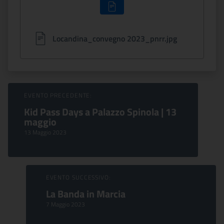
Locandina_convegno 2023_pnrr.jpg
Sfoglia Eventi
EVENTO PRECEDENTE:
Kid Pass Days a Palazzo Spinola | 13
maggio
13 Maggio 2023
EVENTO SUCCESSIVO:
La Banda in Marcia
7 Maggio 2023