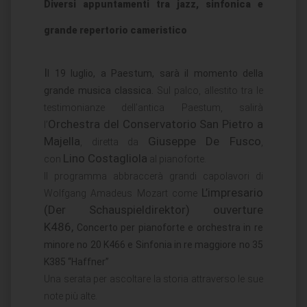
Diversi appuntamenti tra jazz, sinfonica e
grande repertorio cameristico
I
l 19 luglio, a Paestum, sarà il momento della
grande musica classica.
Sul palco, allestito tra le
testimonianze dell’antica Paestum, salirà
Orchestra del Conservatorio San Pietro a
l’
Majella
Giuseppe De Fusco
, diretta da
,
Lino Costagliola
con
al pianoforte.
Il programma abbraccerà grandi capolavori di
L’impresario
Wolfgang Amadeus Mozart come
(Der Schauspieldirektor) ouverture
K486,
Concerto per pianoforte e orchestra in re
minore no 20 K466 e Sinfonia in re maggiore no 35
K385 “Haffner”
Una serata per ascoltare la storia attraverso le sue
note più alte.