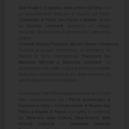
Gran finale il 19 agosto, nella cornice di Velia
, con
un appuntamento dedicato al fascino del flauto.
L’
Ensemble di Flauti San Pietro a Majella
, diretto
da
Cristian Lombardi
, proporrà un viaggio
musicale “dal Barocco ai giorni nostri”, attraverso
pagine
di
Vivaldi
,
Rossini
,
Pergolesi
,
Mozart
,
Borne
e
Cimarosa
.
Accanto ai giovani strumentisti, si esibiranno tre
flautisti di fama internazionale:
Francesco Loi,
Massimo Mercelli e Salvatore Lombardi
. Un
programma che mette in luce le infinite possibilità
timbriche e virtuosistiche di uno degli strumenti più
antichi della musica occidentale.
La rassegna
“San Pietro a Majella en plein air”
è frutto
della collaborazione tra i
Parchi archeologici di
Paestum e Velia
e il
Conservatorio di Musica San
Pietro a Majella di Napoli
. Il progetto è sostenuto
dal
Ministero della Cultura, Dipartimento delle
Attività Culturali – Direzione Generale