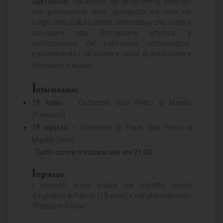
Spettacolo,
nell’ambito del programma dedicato
alla promozione dello spettacolo dal vivo nei
luoghi della cultura statali. Un’iniziativa che punta a
coniugare alta formazione artistica e
valorizzazione del patrimonio archeologico,
trasformando i siti storici in spazi di produzione e
diffusione culturale.
I
nformazioni:
19 luglio
– Orchestra San Pietro a Majella
(Paestum)
19 agosto
– Ensemble di Flauti San Pietro a
Majella
(
Velia
)
Tutti i concerti iniziano alle ore 21.00
I
ngresso:
I concerti sono inclusi nel biglietto serale
d’ingresso ai Parchi (15 euro) e nell’abbonamento
“Paestum & Velia”.