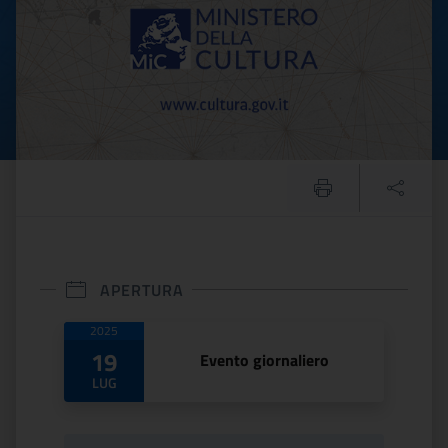
APERTURA
Date di apertura
2025
19
Evento giornaliero
LUG