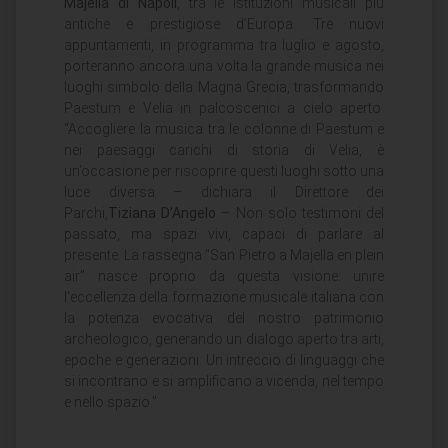
Majella di Napoli
, tra le istituzioni musicali più
antiche e prestigiose d’Europa. Tre nuovi
appuntamenti, in programma tra luglio e agosto,
porteranno ancora una volta la grande musica nei
luoghi simbolo della Magna Grecia, trasformando
Paestum e Velia in palcoscenici a cielo aperto.
“Accogliere la musica tra le colonne di Paestum e
nei paesaggi carichi di storia di Velia, è
un’occasione per riscoprire questi luoghi sotto una
luce diversa – dichiara il Direttore dei
Parchi,
Tiziana D’Angelo
– Non solo testimoni del
passato, ma spazi vivi, capaci di parlare al
presente. La rassegna “San Pietro a Majella en plein
air” nasce proprio da questa visione: unire
l’eccellenza della formazione musicale italiana con
la potenza evocativa del nostro patrimonio
archeologico, generando un dialogo aperto tra arti,
epoche e generazioni. Un intreccio di linguaggi che
si incontrano e si amplificano a vicenda, nel tempo
e nello spazio.”