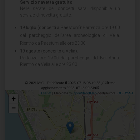
Servizio navetta gratuito
Nelle serate dei concerti sarà disponibile un
servizio di navetta gratuito.
19 luglio (concerti a Paestum):
Partenza ore 19.00
dal parcheggio dell’area archeologica di Velia.
Rientro da Paestum alle ore 23.00.
19 agosto (concerto a Velia):
Partenza ore 19.00 dal parcheggio del Bar Anna.
Rientro da Velia alle ore 23.00
© 2021 MiC - Pubblicato il 2025-07-18 08:40:55 / Ultimo
aggiornamento 2025-07-18 09:23:05
Leaflet
| Map data ©
OpenStreetMap
contributors,
CC-BY-SA
+
Posizione
−