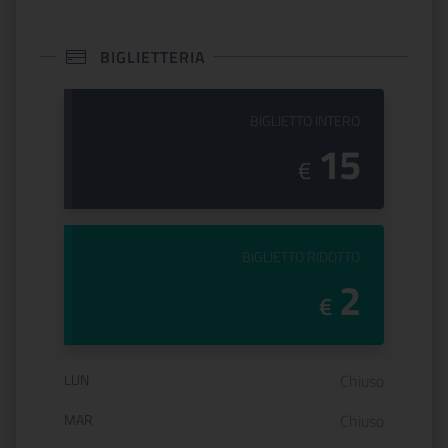
BIGLIETTERIA
PREZZO DEL
BIGLIETTO INTERO
15
€
PREZZO DEL
BIGLIETTO RIDOTTO
2
€
Orario di apertura:
LUN
Chiuso
MAR
Chiuso