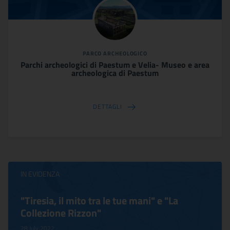
PARCO ARCHEOLOGICO
Parchi archeologici di Paestum e Velia- Museo e area
archeologica di Paestum
DETTAGLI
IN EVIDENZA
"Tiresia, il mito tra le tue mani" e "La
Collezione Rizzon"
28 July 2022