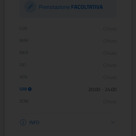
Prenotazione
FACOLTATIVA
Orario di apertura:
LUN
Chiuso
MAR
Chiuso
MER
Chiuso
GIO
Chiuso
VEN
Chiuso
SAB
20:00
-
24:00
DOM
Chiuso
Informazioni apertura
INFO