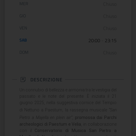
MER
Chiuso
GIO
Chiuso
VEN
Chiuso
SAB
20:00
-
23:15
DOM
Chiuso
DESCRIZIONE
Un connubio di bellezza e armonia tra le vestigia del
passato e le note del presente. È iniziata il 21
giugno 2025, nella suggestiva cornice del Tempio
di Nettuno a Paestum, la rassegna musicale
“San
Pietro a Majella en plein air”
,
promossa dai Parchi
archeologici di Paestum e Velia
, in collaborazione
con il
Conservatorio di Musica San Pietro a