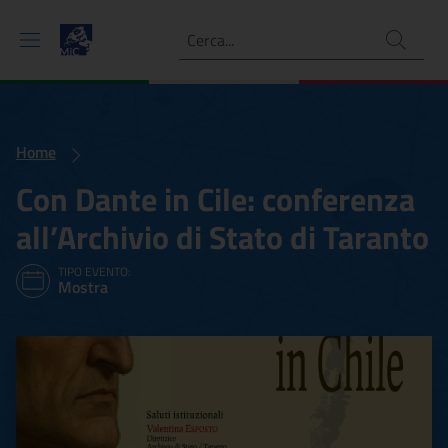
Ricerca
Home
Con Dante in Cile: conferenza
all’Archivio di Stato di Taranto
TIPO EVENTO:
Mostra
Con Dante in Cile: conferen