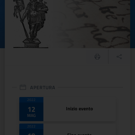
APERTURA
Date di apertura
2022
12
Inizio evento
MAG
2022