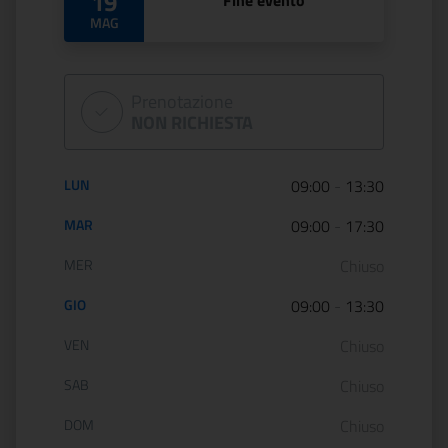
19
Fine evento
MAG
Prenotazione
NON RICHIESTA
Orario di apertura:
LUN
09:00
-
13:30
MAR
09:00
-
17:30
MER
Chiuso
GIO
09:00
-
13:30
VEN
Chiuso
SAB
Chiuso
DOM
Chiuso