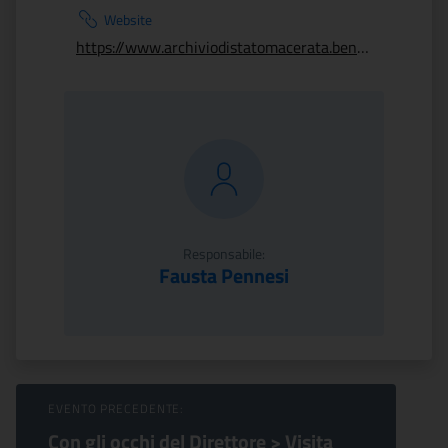
Website
https://www.archiviodistatomacerata.beniculturali.it/sezione-camerino/
Responsabile:
Fausta Pennesi
Sfoglia Eventi
EVENTO PRECEDENTE:
Con gli occhi del Direttore > Visita