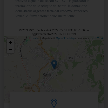
festività e quelle dei secoli XVII-XVIII riguardanti la
traslazione delle reliquie del Santo, la donazione
della statua argentea fatta dal Vescovo Francesco
Viviani e l’”invenzione
”
delle sue reliquie.
© 2021 MiC - Pubblicato il 2022-05-08 11:33:08 / Ultimo
aggiornamento 2022-05-09 12:57:24
Leaflet
| Map data ©
OpenStreetMap
contributors,
CC-BY-SA
+
Posizione
−