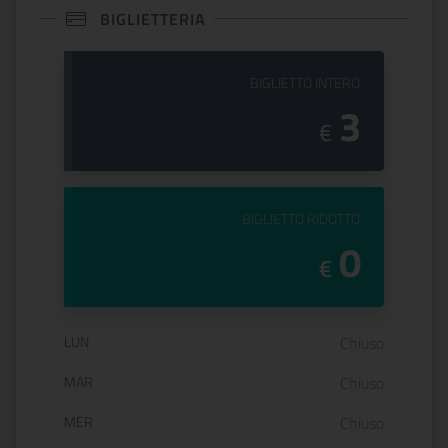
BIGLIETTERIA
PREZZO DEL
BIGLIETTO INTERO
3
€
PREZZO DEL
BIGLIETTO RIDOTTO
0
€
Orario di apertura:
LUN
Chiuso
MAR
Chiuso
MER
Chiuso