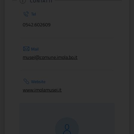
CONTATTI
Tel
0542.602609
Mail
musei@comune.imola.bo.it
Website
www.imolamusei.it