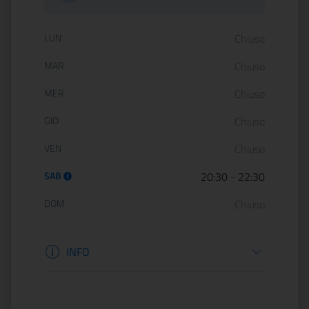
Orario di apertura:
LUN
Chiuso
MAR
Chiuso
MER
Chiuso
GIO
Chiuso
VEN
Chiuso
SAB
20:30
-
22:30
DOM
Chiuso
Informazioni apertura
INFO