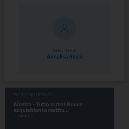
Responsabile:
Annalisa Rossi
Sfoglia Eventi
EVENTO PRECEDENTE:
Mostra - Tutto torna! Nuove
acquisizioni e restitu...
22 Ottobre 2025