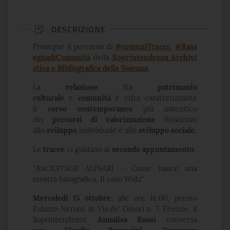
DESCRIZIONE
Prosegue il percorso di
#comuniTracce
,
#Rass
egnadiComunità
della
Soprintendenza Archivi
stica e Bibliografica della Toscana
.
La
relazione
fra
patrimonio
culturale
e
comunità
è cifra caratterizzante
il
corso contemporaneo
più autentico
dei
percorsi di valorizzazione
finalizzati
allo
sviluppo
individuale e allo
sviluppo sociale
.
Le
tracce
ci guidano al
secondo appuntamento
:
"
BACKSTAGE
ALINARI - Come nasce una
mostra fotografica. Il caso Wulz"
Mercoledì 15 ottobre
, alle ore 16.00, presso
Palazzo Neroni, in Via de' Ginori n. 7, Firenze, il
Soprintendente
Annalisa Rossi
conversa