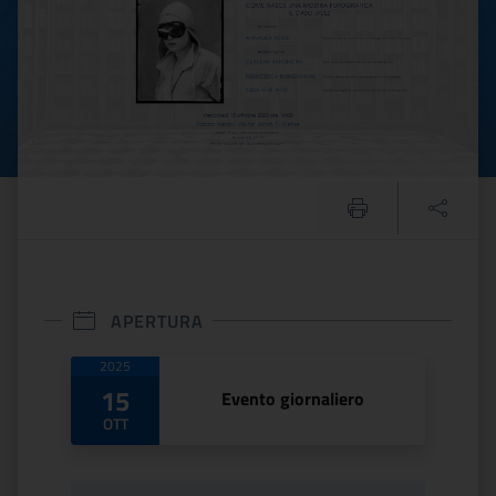
APERTURA
Date di apertura
2025
15
Evento giornaliero
OTT