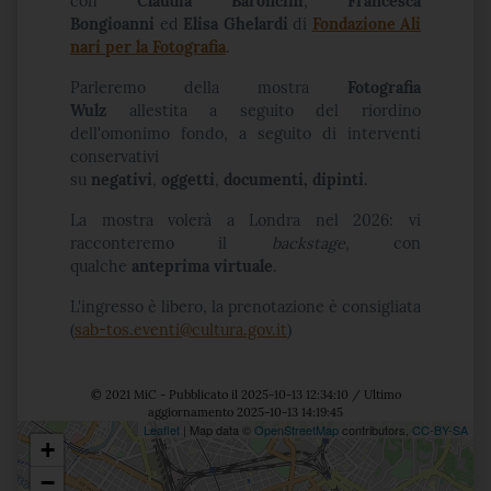
con
Claudia Baroncini
,
Francesca
Bongioanni
ed
Elisa Ghelardi
di
Fondazione Ali
nari per la Fotografia
.
Parleremo della mostra
Fotografia
Wulz
allestita a seguito del riordino
dell'omonimo fondo, a seguito di interventi
conservativi
su
negativi
,
oggetti
,
documenti,
dipinti
.
La mostra volerà a Londra nel 2026: vi
racconteremo il
backstage
, con
qualche
anteprima virtuale
.
L'ingresso è libero, la prenotazione è consigliata
(
sab-tos.eventi@cultura.gov.it
)
© 2021 MiC - Pubblicato il 2025-10-13 12:34:10 / Ultimo
aggiornamento 2025-10-13 14:19:45
Leaflet
| Map data ©
OpenStreetMap
contributors,
CC-BY-SA
+
Posizione
−