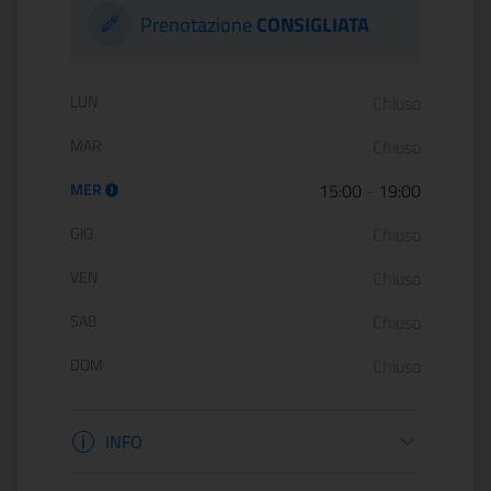
Prenotazione
CONSIGLIATA
Orario di apertura:
LUN
Chiuso
MAR
Chiuso
MER
15:00
-
19:00
GIO
Chiuso
VEN
Chiuso
SAB
Chiuso
DOM
Chiuso
Informazioni apertura
INFO