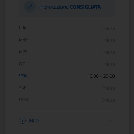
Prenotazione
CONSIGLIATA
Orario di apertura:
LUN
Chiuso
MAR
Chiuso
MER
Chiuso
GIO
Chiuso
VEN
16:00
-
20:00
SAB
Chiuso
DOM
Chiuso
Informazioni apertura
INFO