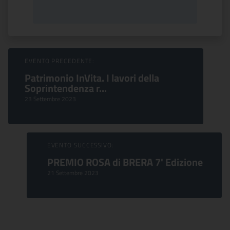
Sfoglia Eventi
EVENTO PRECEDENTE:
Patrimonio InVita. I lavori della
Soprintendenza r...
23 Settembre 2023
EVENTO SUCCESSIVO:
PREMIO ROSA di BRERA 7' Edizione
21 Settembre 2023