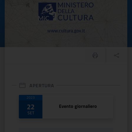
APERTURA
Date di apertura
2023
22
Evento giornaliero
SET