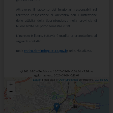
generazioni future.
Attraverso il racconto dei funzionari responsabili sul
territorio l’esposizione si arricchirà con l’illustrazione
delle attività della Soprintendenza nella provincia di
Nuoro svolte nel primo semestre 2023.
L’ingresso è libero, tuttavia è gradita la prenotazione ai
seguenti contatti:
mail:
enrico.dirminti@cultura.gov.it
; tel: 0784 38053.
© 2021 MiC - Pubblicato il 2023-09-19 10:04:01 / Ultimo
aggiornamento 2023-09-19 10:16:08
Leaflet
| Map data ©
OpenStreetMap
contributors,
CC-BY-SA
+
Posizione
−