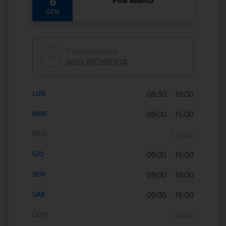
6
Fine evento
GEN
Prenotazione
NON RICHIESTA
Orario di apertura:
LUN
08:30
-
16:00
MAR
09:00
-
16:00
MER
Chiuso
GIO
09:00
-
16:00
VEN
09:00
-
16:00
SAB
09:00
-
16:00
DOM
Chiuso