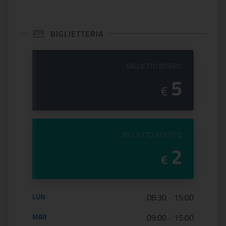
BIGLIETTERIA
PREZZO DEL
BIGLIETTO INTERO
5
€
PREZZO DEL
BIGLIETTO RIDOTTO
2
€
Orario di apertura:
LUN
08:30
-
15:00
MAR
09:00
-
15:00