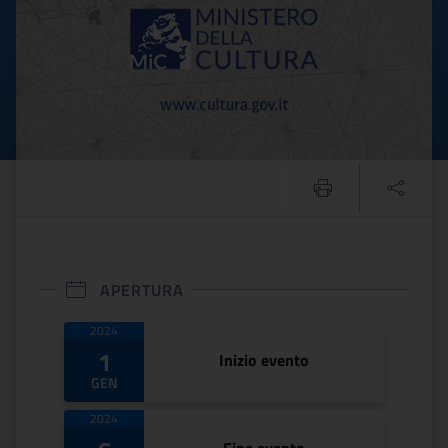
APERTURA
Date di apertura
2024
1
Inizio evento
GEN
2024