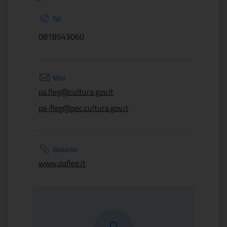
Tel
0818543060
Mail
pa.fleg@cultura.gov.it
pa-fleg@pec.cultura.gov.it
Website
www.pafleg.it