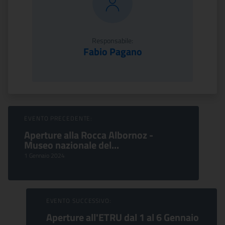
Responsabile:
Fabio Pagano
Sfoglia Eventi
EVENTO PRECEDENTE:
Aperture alla Rocca Albornoz -
Museo nazionale del...
1 Gennaio 2024
EVENTO SUCCESSIVO:
Aperture all'ETRU dal 1 al 6 Gennaio