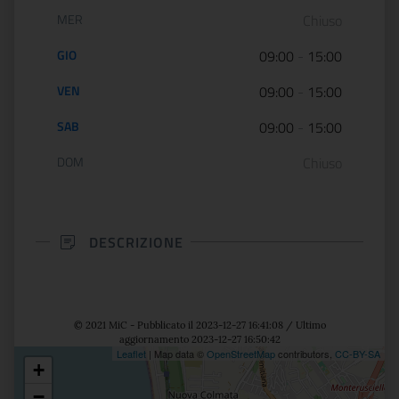
MER
Chiuso
GIO
09:00
-
15:00
VEN
09:00
-
15:00
SAB
09:00
-
15:00
DOM
Chiuso
DESCRIZIONE
© 2021 MiC - Pubblicato il 2023-12-27 16:41:08 / Ultimo
aggiornamento 2023-12-27 16:50:42
Leaflet
| Map data ©
OpenStreetMap
contributors,
CC-BY-SA
+
Posizione
−