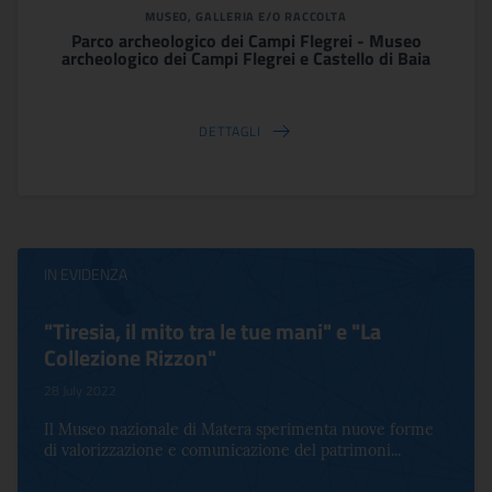
MUSEO, GALLERIA E/O RACCOLTA
Parco archeologico dei Campi Flegrei - Museo
archeologico dei Campi Flegrei e Castello di Baia
DETTAGLI
IN EVIDENZA
"Tiresia, il mito tra le tue mani" e "La
Collezione Rizzon"
28 July 2022
Il Museo nazionale di Matera sperimenta nuove forme
di valorizzazione e comunicazione del patrimoni...