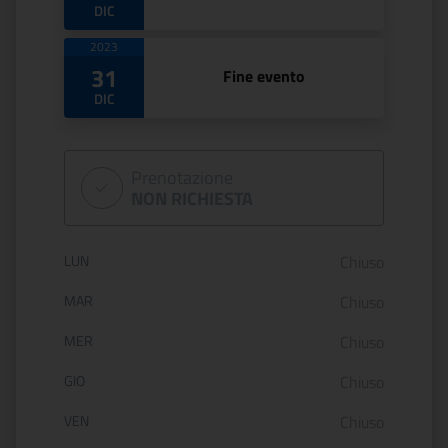
DIC
2023
31
Fine evento
DIC
Prenotazione
NON RICHIESTA
Orario di apertura:
LUN
Chiuso
MAR
Chiuso
MER
Chiuso
GIO
Chiuso
VEN
Chiuso