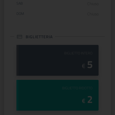
SAB
Chiuso
DOM
Chiuso
BIGLIETTERIA
PREZZO DEL
BIGLIETTO INTERO
5
€
PREZZO DEL
BIGLIETTO RIDOTTO
2
€