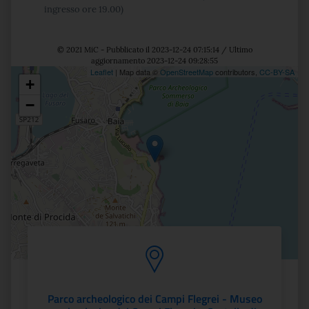
ingresso ore 19.00)
© 2021 MiC - Pubblicato il 2023-12-24 07:15:14 / Ultimo
aggiornamento 2023-12-24 09:28:55
Leaflet
| Map data ©
OpenStreetMap
contributors,
CC-BY-SA
+
Posizione
−
Parco archeologico dei Campi Flegrei - Museo