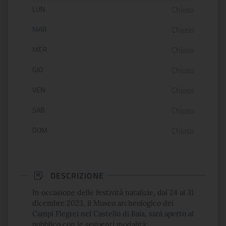
Orario di apertura:
LUN
Chiuso
MAR
Chiuso
MER
Chiuso
GIO
Chiuso
VEN
Chiuso
SAB
Chiuso
DOM
Chiuso
DESCRIZIONE
In occasione delle festività natalizie, dal 24 al 31
dicembre 2023, il Museo archeologico dei
Campi Flegrei nel Castello di Baia, sarà aperto al
pubblico con le seguenti modalità: