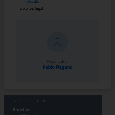
Website
www.pafleg.it
Responsabile:
Fabio Pagano
Sfoglia Eventi
EVENTO PRECEDENTE:
Apertura
24 Dicembre 2023