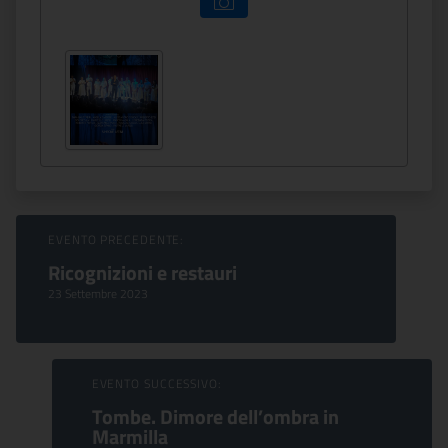
Sfoglia Eventi
EVENTO PRECEDENTE:
Ricognizioni e restauri
23 Settembre 2023
EVENTO SUCCESSIVO:
Tombe. Dimore dell’ombra in
Marmilla