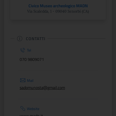
Civico Museo archeologico MADN
Via Scaledda, 1 - 09040 Senorbì (CA)
CONTATTI
Tel
070 9809071
Mail
sadomunosta@gmail.com
Website
www.madn.it