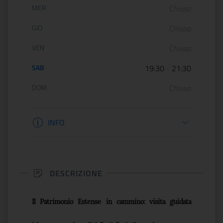
MER
Chiuso
GIO
Chiuso
VEN
Chiuso
SAB
19:30
-
21:30
DOM
Chiuso
Informazioni biglietteria
INFO
DESCRIZIONE
Il Patrimonio Estense in cammino: visita guidata