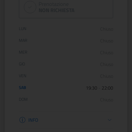
Prenotazione
NON RICHIESTA
Orario di apertura:
LUN
Chiuso
MAR
Chiuso
MER
Chiuso
GIO
Chiuso
VEN
Chiuso
SAB
19:30
-
22:00
DOM
Chiuso
Informazioni apertura
INFO