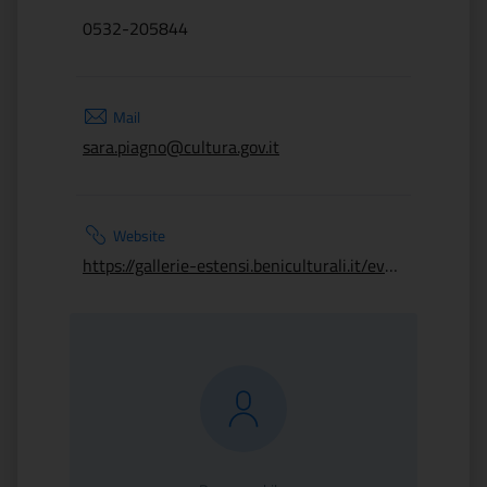
0532-205844
Mail
sara.piagno@cultura.gov.it
Website
https://gallerie-estensi.beniculturali.it/events/apertura-straordinaria-pinacoteca-nazionale-con-visite-guidate/