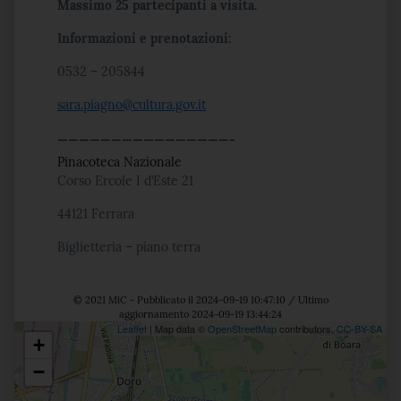
Massimo 25 partecipanti a visita.
Informazioni e prenotazioni:
0532 – 205844
sara.piagno@cultura.gov.it
————————————————-
Pinacoteca Nazionale
Corso Ercole I d’Este 21
44121 Ferrara
Biglietteria – piano terra
© 2021 MiC - Pubblicato il 2024-09-19 10:47:10 / Ultimo
aggiornamento 2024-09-19 13:44:24
Leaflet
| Map data ©
OpenStreetMap
contributors,
CC-BY-SA
+
Posizione
−