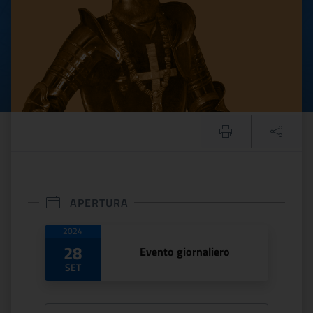
APERTURA
Date di apertura
2024
28
Evento giornaliero
SET