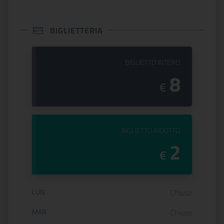
BIGLIETTERIA
PREZZO DEL
BIGLIETTO INTERO
8
€
PREZZO DEL
BIGLIETTO RIDOTTO
2
€
Orario di apertura:
LUN
Chiuso
MAR
Chiuso