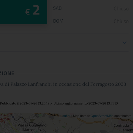
2
SAB
Chiuso
€
DOM
Chiuso
oni biglietteria
ZIONE
va di Palazzo Lanfranchi in occasione del Ferragosto 2023
Pubblicato il 2023-07-26 13:25:18 / Ultimo aggiornamento 2023-07-26 13:41:10
ne
Leaflet
| Map data ©
OpenStreetMap
contributors