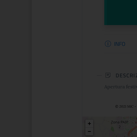
Informazi
INFO
DESCRI
Apertura festi
© 2021 MiC - 
Posizio
+
−