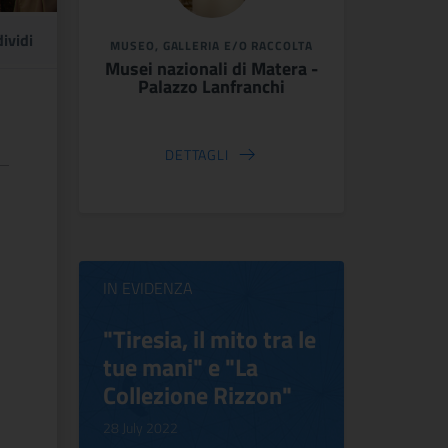
ividi
MUSEO, GALLERIA E/O RACCOLTA
Musei nazionali di Matera -
Palazzo Lanfranchi
DETTAGLI
IN EVIDENZA
ilippo
"Tiresia, il mito tra le
Virgini
tue mani" e "La
Blooms
Collezione Rizzon"
Inventi
.
28 July 2022
17 October 2