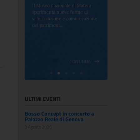
Il Museo nazionale di Matera
Per la prima 
sperimenta nuove forme di
Palazzo Alt
2 le
valorizzazione e comunicazione
mostra che c
e Antica
del patrimoni...
an...
ndici
INUA
CONTINUA
ULTIMI EVENTI
Bosso Concept in concerto a
Palazzo Reale di Genova
8 Agosto 2026