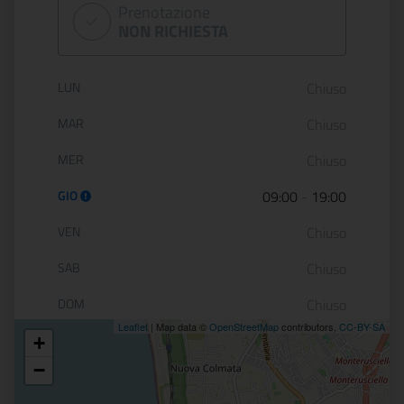
Prenotazione
NON RICHIESTA
Orario di apertura:
LUN
Chiuso
MAR
Chiuso
MER
Chiuso
GIO
09:00
-
19:00
VEN
Chiuso
SAB
Chiuso
DOM
Chiuso
Leaflet
| Map data ©
OpenStreetMap
contributors,
CC-BY-SA
+
Posizione
−