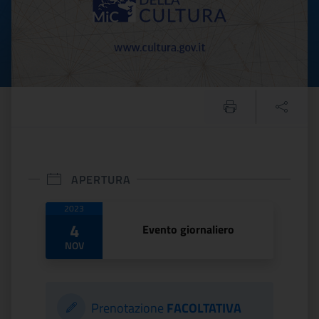
APERTURA
Date di apertura
2023
4
Evento giornaliero
NOV
Prenotazione
FACOLTATIVA