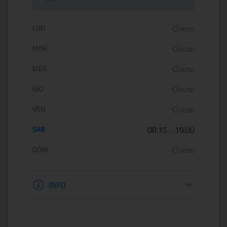
Orario di apertura:
LUN
Chiuso
MAR
Chiuso
MER
Chiuso
GIO
Chiuso
VEN
Chiuso
SAB
08:15
-
19:00
DOM
Chiuso
Informazioni apertura
INFO