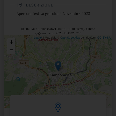
DESCRIZIONE
Apertura festiva gratuita 4 Novembre 2023
© 2021 MiC - Pubblicato il 2023-10-16 10:33:29 / Ultimo
aggiornamento 2023-10-16 12:07:10
Leaflet
| Map data ©
OpenStreetMap
contributors,
CC-BY-SA
+
Posizione
−