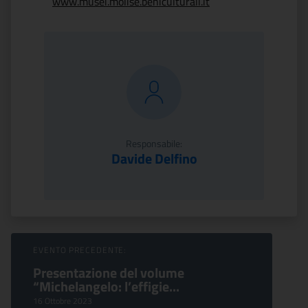
www.musei.molise.beniculturali.it
Responsabile:
Davide Delfino
Sfoglia Eventi
EVENTO PRECEDENTE:
Presentazione del volume
“Michelangelo: l’effigie...
16 Ottobre 2023