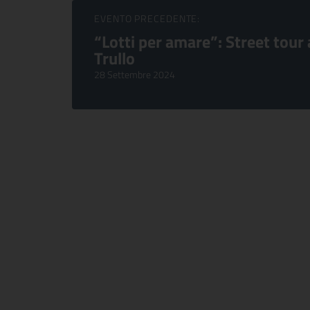
Sfoglia Eventi
EVENTO PRECEDENTE:
“Lotti per amare”: Street tour 
Trullo
28 Settembre 2024