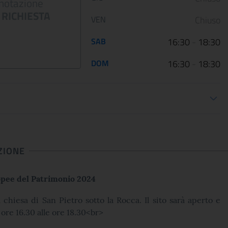
dalla guerra
Palazzo Barber..
notazione
RICHIESTA
12 January 2023
05 May 2022
VEN
Chiuso
Le Scuderie del Quirinale
Da venerdì 29 aprile 202
SAB
16:30
-
18:30
presentano ARTE LIBERATA
Gallerie Nazionali di Art
1937-1947. Capolavori salvati dalla
riaprono le porte delle u
DOM
16:30
-
18:30
guerra, una n...
sale d...
ioni apertura
CONTINUA
CONT
ZIONE
pee del Patrimonio 2024
 chiesa di San Pietro sotto la Rocca. Il sito sarà aperto e
e ore 16.30 alle ore 18.30<br>