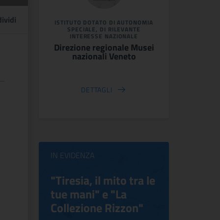
ividi
ISTITUTO DOTATO DI AUTONOMIA
SPECIALE, DI RILEVANTE
INTERESSE NAZIONALE
Direzione regionale Musei
nazionali Veneto
DETTAGLI
IN EVIDENZA
ilippo
"Tiresia, il mito tra le
Virgini
tue mani" e "La
Blooms
Collezione Rizzon"
Inventi