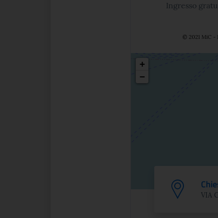
Ingresso gratu
© 2021 MiC - 
Posizio
+
−
Chie
VIA 