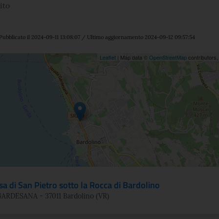
ito
Pubblicato il 2024-09-11 13:08:07 / Ultimo aggiornamento 2024-09-12 09:57:54
ne
Leaflet
| Map data ©
OpenStreetMap
contributors
sa di San Pietro sotto la Rocca di Bardolino
GARDESANA - 37011 Bardolino (VR)