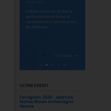
.
28 July 2022
17 October 2
Il Museo nazionale di Matera
Per la prima 
sperimenta nuove forme di
Palazzo Alt
2 le
valorizzazione e comunicazione
mostra che c
e Antica
del patrimoni...
an...
ndici
INUA
CONTINUA
ULTIMI EVENTI
Ferragosto 2026 - apertura
festiva Museo Archeologico
Venosa