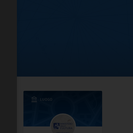
 la Rocca di Bardolino
LUOGO