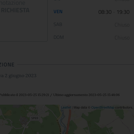
notazione
RICHIESTA
Le Scuderie del Quirinale
Da venerdì 29 aprile 202
VEN
08:30
-
19:30
presentano ARTE LIBERATA
Gallerie Nazionali di Art
1937-1947. Capolavori salvati dalla
riaprono le porte delle u
SAB
Chiuso
guerra, una n...
sale d...
DOM
Chiuso
CONTINUA
CONT
ZIONE
va 2 giugno 2023
Pubblicato il 2023-05-25 15:29:21 / Ultimo aggiornamento 2023-05-25 15:48:06
ne
Leaflet
| Map data ©
OpenStreetMap
contributors