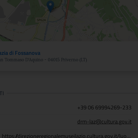
zia di Fossanova
an Tommaso D'Aquino - 04015 Priverno (LT)
TI
+39 06 69994269-233
drm-laz@cultura.gov.it
https://direzioneregionalemuseilazio.cultura.gov.it/luoghi/abbazia-di-fossanova/