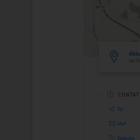
Abba
via S
CONTAT
Tel
Mail
Website