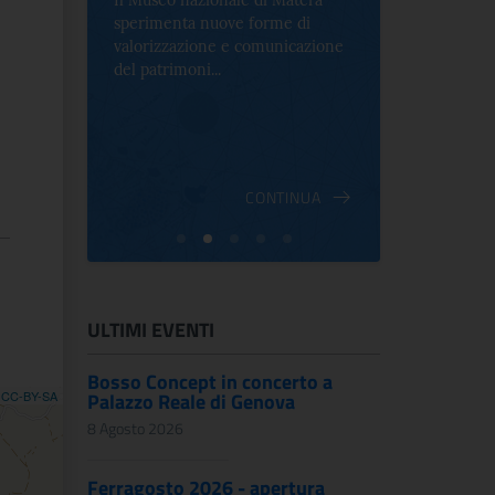
Il Museo nazionale di Matera
Per la prima 
sperimenta nuove forme di
Palazzo Alt
2 le
valorizzazione e comunicazione
mostra che c
e Antica
del patrimoni...
an...
ndici
INUA
CONTINUA
ULTIMI EVENTI
Bosso Concept in concerto a
,
CC-BY-SA
Palazzo Reale di Genova
8 Agosto 2026
Ferragosto 2026 - apertura