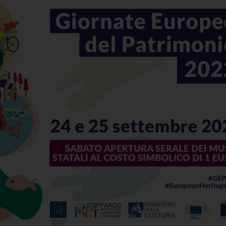
useo Nazionale Archeol