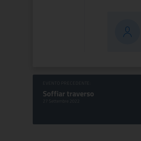
Sfoglia Eventi
EVENTO PRECEDENTE:
Soffiar traverso
27 Settembre 2022