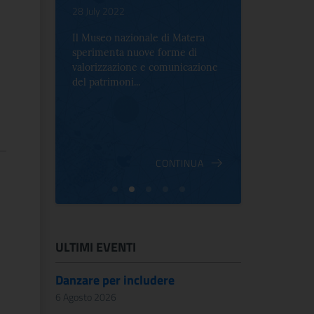
.
28 July 2022
17 October 2
Il Museo nazionale di Matera
Per la prima 
sperimenta nuove forme di
Palazzo Alt
2 le
valorizzazione e comunicazione
mostra che c
e Antica
del patrimoni...
an...
ndici
INUA
CONTINUA
ULTIMI EVENTI
Danzare per includere
6 Agosto 2026