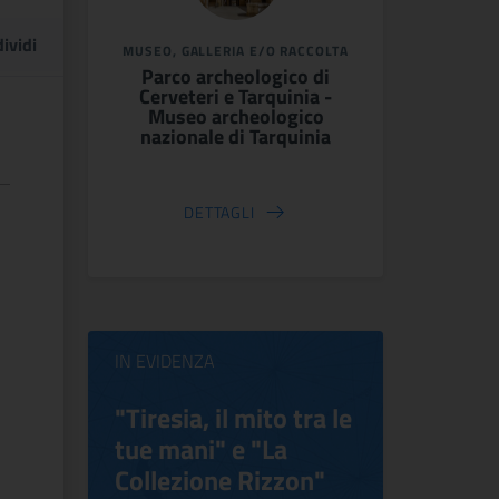
ividi
MUSEO, GALLERIA E/O RACCOLTA
Parco archeologico di
Cerveteri e Tarquinia -
Museo archeologico
nazionale di Tarquinia
DETTAGLI
IN EVIDENZA
ilippo
"Tiresia, il mito tra le
Virgini
tue mani" e "La
Blooms
Collezione Rizzon"
Inventi