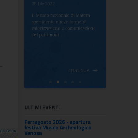
.
28 July 2022
17 October 2
Il Museo nazionale di Matera
Per la prima 
sperimenta nuove forme di
Palazzo Alt
2 le
valorizzazione e comunicazione
mostra che c
e Antica
del patrimoni...
an...
ndici
INUA
CONTINUA
ULTIMI EVENTI
Ferragosto 2026 - apertura
festiva Museo Archeologico
,
CC-BY-SA
Venosa