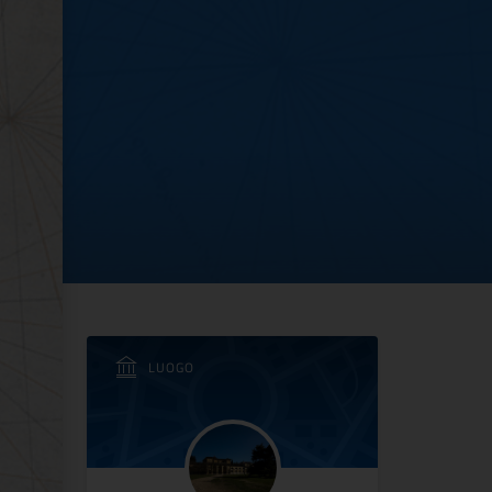
bblico del Giardino del
LUOGO