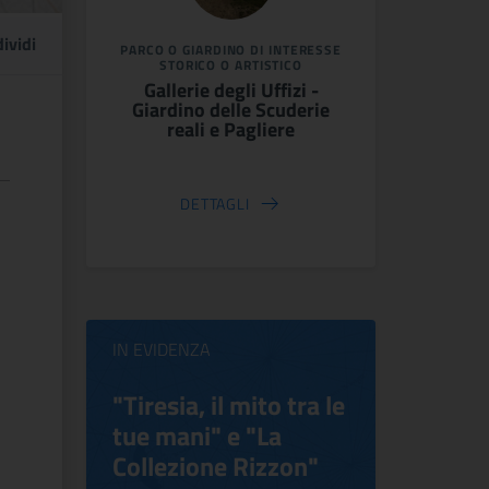
ividi
PARCO O GIARDINO DI INTERESSE
STORICO O ARTISTICO
Gallerie degli Uffizi -
Giardino delle Scuderie
reali e Pagliere
DETTAGLI
IN EVIDENZA
ilippo
"Tiresia, il mito tra le
Virgini
tue mani" e "La
Blooms
Collezione Rizzon"
Inventi