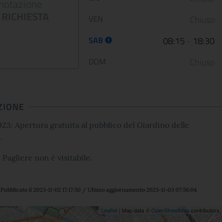
dalla guerra
Palazzo Barber..
notazione
RICHIESTA
VEN
Chiuso
12 January 2023
05 May 2022
SAB
08:15
-
18:30
Le Scuderie del Quirinale
Da venerdì 29 aprile 202
presentano ARTE LIBERATA
Gallerie Nazionali di Art
1937-1947. Capolavori salvati dalla
riaprono le porte delle u
DOM
Chiuso
guerra, una n...
sale d...
ZIONE
CONTINUA
CONT
3: Apertura gratuita al pubblico del Giardino delle
.
e Pagliere non è visitabile.
Pubblicato il 2023-11-02 17:17:50 / Ultimo aggiornamento 2023-11-03 07:56:04
ne
Leaflet
| Map data ©
OpenStreetMap
contributors