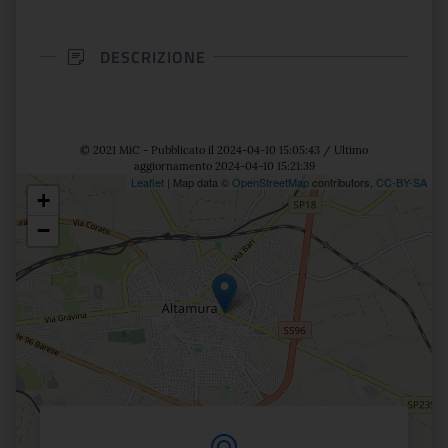
DESCRIZIONE
© 2021 MiC - Pubblicato il 2024-04-10 15:05:43 / Ultimo
aggiornamento 2024-04-10 15:21:39
Leaflet
| Map data ©
OpenStreetMap
contributors,
CC-BY-SA
+
Posizione
−