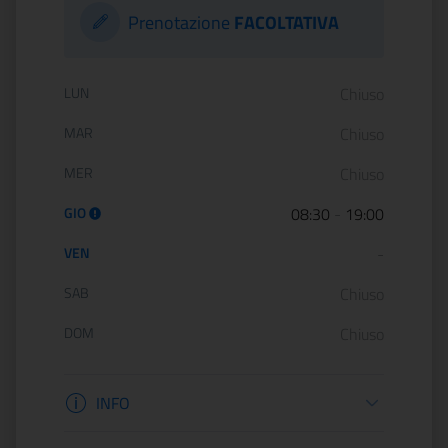
Prenotazione
FACOLTATIVA
Orario di apertura:
LUN
Chiuso
MAR
Chiuso
MER
Chiuso
GIO
08:30
-
19:00
VEN
-
SAB
Chiuso
DOM
Chiuso
Informazioni apertura
INFO