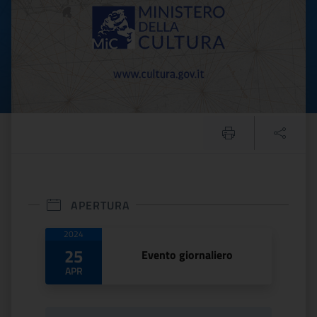
APERTURA
Date di apertura
2024
25
Evento giornaliero
APR