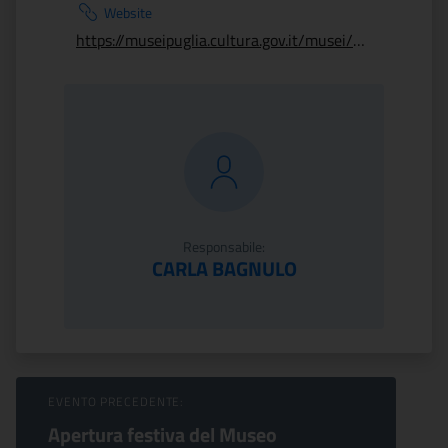
Website
https://museipuglia.cultura.gov.it/musei/museo-nazionale-archeologico-di-altamura/
Responsabile:
CARLA BAGNULO
Sfoglia Eventi
EVENTO PRECEDENTE:
Apertura festiva del Museo