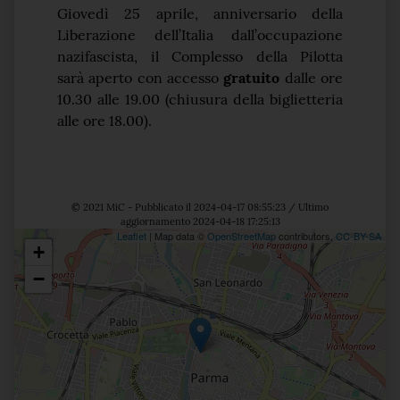
Giovedì 25 aprile,
anniversario della
Liberazione dell’Italia dall’occupazione
nazifascista, il Complesso della Pilotta
sarà
aperto
con accesso
gratuito
dalle ore
10.30 alle 19.00 (chiusura della biglietteria
alle ore 18.00).
© 2021 MiC - Pubblicato il 2024-04-17 08:55:23 / Ultimo
aggiornamento 2024-04-18 17:25:13
Leaflet
| Map data ©
OpenStreetMap
contributors,
CC-BY-SA
+
Posizione
−