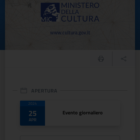
APERTURA
Date di apertura
2024
25
Evento giornaliero
APR