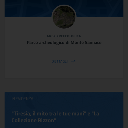
AREA ARCHEOLOGICA
Parco archeologico di Monte Sannace
DETTAGLI
IN EVIDENZA
"Tiresia, il mito tra le tue mani" e "La
Collezione Rizzon"