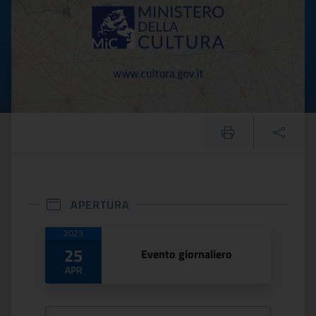
APERTURA
Date di apertura
2023
25
Evento giornaliero
APR