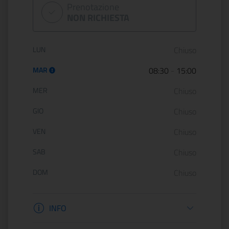
Prenotazione
NON RICHIESTA
Orario di apertura:
LUN
Chiuso
MAR
08:30
-
15:00
MER
Chiuso
GIO
Chiuso
VEN
Chiuso
SAB
Chiuso
DOM
Chiuso
Informazioni apertura
INFO