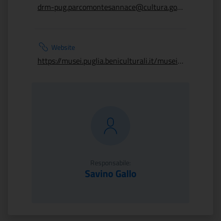
drm-pug.parcomontesannace@cultura.gov.it
Website
https://musei.puglia.beniculturali.it/musei/parco-archeologico-di-monte-sannace/
Responsabile:
Savino Gallo