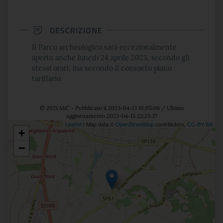
DESCRIZIONE
Il Parco archeologico sarà eccezionalmente
aperto anche lunedì 24 aprile 2023, secondo gli
stessi orari, ma secondo il consueto piano
tariffario.
© 2021 MiC - Pubblicato il 2023-04-13 10:05:06 / Ultimo
aggiornamento 2023-04-15 22:25:37
Leaflet
| Map data ©
OpenStreetMap
contributors,
CC-BY-SA
+
Posizione
−