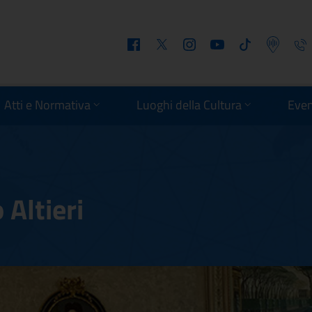
Facebook
Twitter
Instagram
Youtube
Tiktok
Podcast
Telefo
Atti e Normativa
Luoghi della Cultura
Even
Altieri
zo Altieri