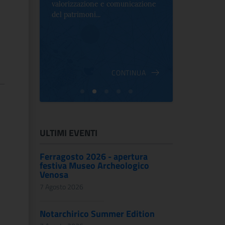
valorizzazione e comunicazione
mostra che c
e Antica
del patrimoni...
an...
ndici
INUA
CONTINUA
ULTIMI EVENTI
Ferragosto 2026 - apertura
festiva Museo Archeologico
Venosa
7 Agosto 2026
Notarchirico Summer Edition