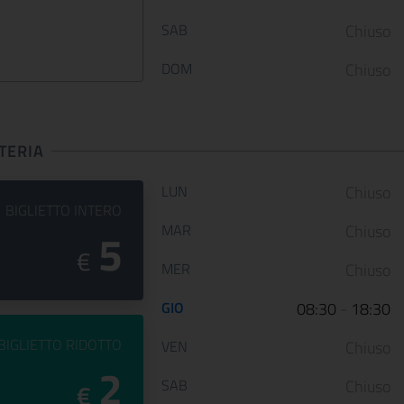
presentano ARTE LIBERATA
Gallerie Nazionali di Art
SAB
Chiuso
1937-1947. Capolavori salvati dalla
riaprono le porte delle u
guerra, una n...
sale d...
DOM
Chiuso
CONTINUA
CONT
TERIA
Orario di apertura:
LUN
Chiuso
PREZZO DEL
BIGLIETTO INTERO
MAR
Chiuso
5
€
MER
Chiuso
GIO
08:30
-
18:30
PREZZO DEL
BIGLIETTO RIDOTTO
VEN
Chiuso
2
SAB
Chiuso
€