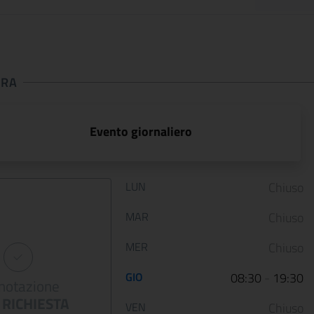
URA
 apertura
Evento giornaliero
Orario di apertura:
LUN
Chiuso
ARTE LIBERATA
Dai primitivi a F
MAR
Chiuso
1937-1947.
Lippi. Il nuovo
Capolavori salvati
allestimento di
MER
Chiuso
dalla guerra
Palazzo Barber..
GIO
08:30
-
19:30
notazione
12 January 2023
05 May 2022
RICHIESTA
VEN
Chiuso
Le Scuderie del Quirinale
Da venerdì 29 aprile 202