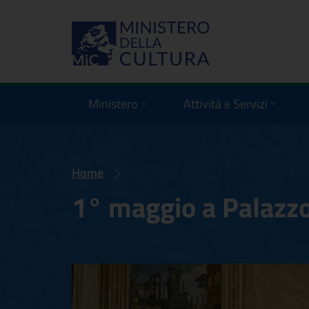
Ministero
Attività e Servizi
Home
1° maggio a Palazzo 
1° maggio a Palaz