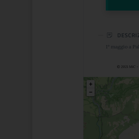
DESCRI
1° maggio a Pa
© 2021 MiC - 
Posizio
+
−