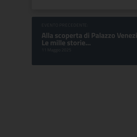
Sfoglia Eventi
EVENTO PRECEDENTE:
Alla scoperta di Palazzo Venez
Le mille storie...
11 Maggio 2025