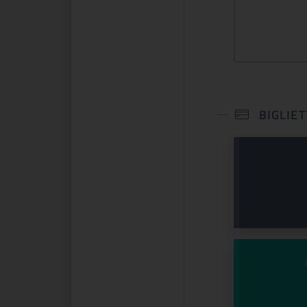
e celebra lo spirito che
CONTINUA
CONTINUA
BIGLIET