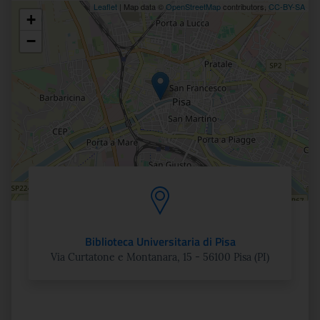
Leaflet
| Map data ©
OpenStreetMap
contributors,
CC-BY-SA
+
Posizione
−
Biblioteca Universitaria di Pisa
Via Curtatone e Montanara, 15 - 56100 Pisa (PI)