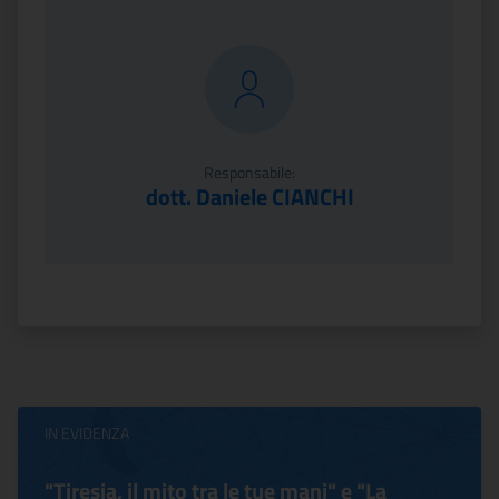
Responsabile:
dott. Daniele CIANCHI
IN EVIDENZA
"Tiresia, il mito tra le tue mani" e "La