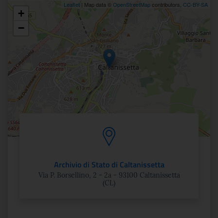
Leaflet
| Map data ©
OpenStreetMap
contributors,
CC-BY-SA
+
Posizione
−
Archivio di Stato di Caltanissetta
Via P. Borsellino, 2 - 2a - 93100 Caltanissetta
(CL)