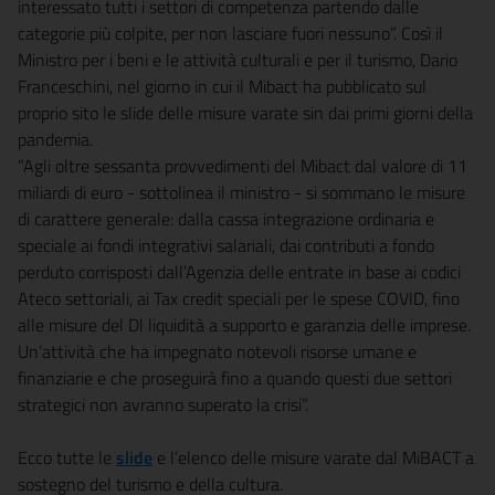
interessato tutti i settori di competenza partendo dalle
categorie più colpite, per non lasciare fuori nessuno”. Così il
Ministro per i beni e le attività culturali e per il turismo, Dario
Franceschini, nel giorno in cui il Mibact ha pubblicato sul
proprio sito le slide delle misure varate sin dai primi giorni della
pandemia.
“Agli oltre sessanta provvedimenti del Mibact dal valore di 11
miliardi di euro - sottolinea il ministro - si sommano le misure
di carattere generale: dalla cassa integrazione ordinaria e
speciale ai fondi integrativi salariali, dai contributi a fondo
perduto corrisposti dall’Agenzia delle entrate in base ai codici
Ateco settoriali, ai Tax credit speciali per le spese COVID, fino
alle misure del Dl liquidità a supporto e garanzia delle imprese.
Un’attività che ha impegnato notevoli risorse umane e
finanziarie e che proseguirà fino a quando questi due settori
strategici non avranno superato la crisi”.
Ecco tutte le
slide
e l’elenco delle misure varate dal MiBACT a
sostegno del turismo e della cultura.