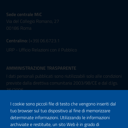
Sede centrale MiC
Via del Collegio Romano, 27
00186 Roma
Centralino:
(+39) 06.6723.1
URP - Ufficio Relazioni con il Pubblico
AMMINISTRAZIONE TRASPARENTE
I dati personali pubblicati sono riutilizzabili solo alle condizioni
previste dalla direttiva comunitaria 2003/98/CE e dal d.lgs.
36/2006
I cookie sono piccoli file di testo che vengono inseriti dal
tuo browser sul tuo dispositivo al fine di memorizzare
determinate informazioni. Utilizzando le informazioni
archiviate e restituite, un sito Web è in grado di