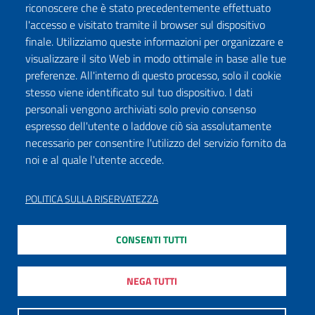
riconoscere che è stato precedentemente effettuato
l'accesso e visitato tramite il browser sul dispositivo
Seguici su:
finale. Utilizziamo queste informazioni per organizzare e
Facebook
Twitter
Instagram
Youtube
TikTok
Podcast
visualizzare il sito Web in modo ottimale in base alle tue
preferenze. All'interno di questo processo, solo il cookie
stesso viene identificato sul tuo dispositivo. I dati
ISCRIVITI ALLA NEWSLETTER
personali vengono archiviati solo previo consenso
espresso dell'utente o laddove ciò sia assolutamente
necessario per consentire l'utilizzo del servizio fornito da
noi e al quale l'utente accede.
DICHIARAZIONE DI ACCESSIBILITÀ
PRIVACY POLICY
POLITICA SULLA RISERVATEZZA
NOTE LEGALI
CONSENTI TUTTI
MAPPA DEL SITO
MODULISTICA
NEGA TUTTI