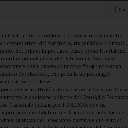
ini: il Paesaggio cultur
Cond
el comunicato
 di Civita di Bagnoregio è il giusto riconoscimento
a i diversi attori del territorio, tra pubblico e privato,
mento del primo, importante passo verso l’iscrizione
straordinario nella Lista del Patrimonio Mondiale
mportante che il lavoro condiviso fin qui prosegua
gimento del risultato, che premia un paesaggio
orme valore e bellezza”.
 per i beni e le attività culturali e per il turismo, Dario
ommenta la decisione odierna del Consiglio Esecutiv
one Nazionale italiana per l’UNESCO, che ha
la prossima candidatura per l’iscrizione nella Lista de
ale. Si tratta del “Paesaggio culturale di Civita di
rogetto promosso dalla Regione Lazio e dal Comune d