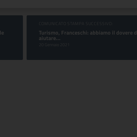
COMUNICATO STAMPA SUCCESSIVO:
le
Turismo, Franceschi: abbiamo il dovere d
aiutare...
20 Gennaio 2021