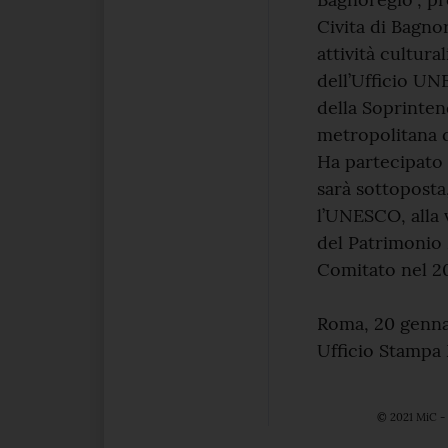
Civita di Bagnor
attività cultura
dell’Ufficio UN
della Soprinten
metropolitana d
Ha partecipato
sarà sottoposta
l’UNESCO, alla 
del Patrimonio M
Comitato nel 2
Roma, 20 genna
Ufficio Stamp
© 2021 MiC - 