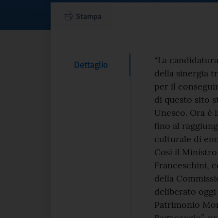
Unesco, Francesch
Stampa
Testo d
“La candidatura
Contenuto Del
Dettaglio
della sinergia tr
per il consegui
di questo sito 
Unesco. Ora è i
fino al raggiun
culturale di en
Così il Ministro
Franceschini, c
della Commissi
deliberato oggi 
Patrimonio Mondi
Bagnoregio”, p