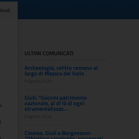
ale di Civita di Bagnor
ividi
ULTIMI COMUNICATI
Archeologia, relitto romano al
largo di Mazara del Vallo
8 Agosto 2026
Giuli: "Guccini patrimonio
nazionale, al di là di ogni
o
strumentalizzaz...
6 Agosto 2026
l
Cinema, Giuli e Borgonzoni:
"Obiettivo raggiunto, recuperati
i