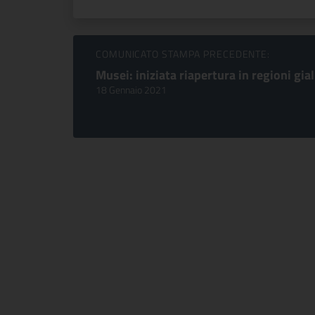
Sfoglia comunicati
COMUNICATO STAMPA PRECEDENTE:
Musei: iniziata riapertura in regioni gial
18 Gennaio 2021