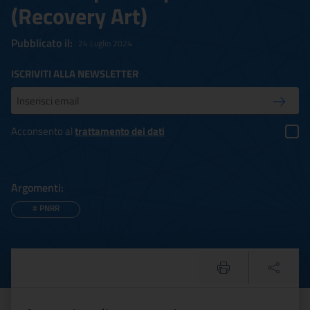
(Recovery Art)
Pubblicato il:
24 Luglio 2024
ISCRIVITI ALLA NEWSLETTER
Inserisci la tua mail
Conferm
Acconsento al
trattamento dei dati
Argomenti:
#
PNRR
Ulteriore modifica integra