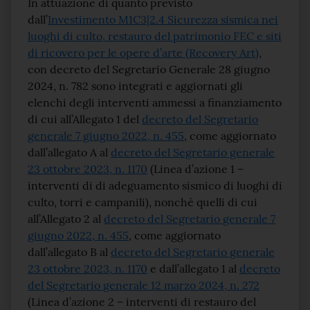
Testo del comunicato
In attuazione di quanto previsto
dall’
Investimento M1C3|2.4 Sicurezza sismica nei
luoghi di culto, restauro del patrimonio FEC e siti
di ricovero per le opere d’arte (Recovery Art)
,
con decreto del Segretario Generale 28 giugno
2024, n. 782 sono integrati e aggiornati gli
elenchi degli interventi ammessi a finanziamento
di cui all’Allegato 1 del
decreto del Segretario
generale 7 giugno 2022, n. 455
, come aggiornato
dall’allegato A al
decreto del Segretario generale
23 ottobre 2023, n. 1170
(Linea d’azione 1 –
interventi di di adeguamento sismico di luoghi di
culto, torri e campanili), nonché quelli di cui
all’Allegato 2 al
decreto del Segretario generale 7
giugno 2022, n. 455
, come aggiornato
dall’allegato B al
decreto del Segretario generale
23 ottobre 2023, n. 1170
e dall’allegato 1 al
decreto
del Segretario generale 12 marzo 2024, n. 272
(Linea d’azione 2 – interventi di restauro del