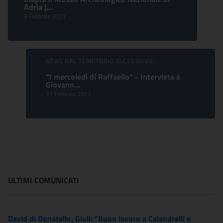
Adria |...
8 Febbraio 2021
NEWS DAL TERRITORIO SUCCESSIVO:
“I mercoledì di Raffaello” - Intervista a
Giovann...
11 Febbraio 2021
ULTIMI COMUNICATI
David di Donatello, Giuli: "Buon lavoro a Calandrelli e