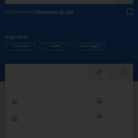
Acconsento al
trattamento dei dati
Argomenti:
#
Cultura
#
Arte
#
Paesaggio
TORVISCOSA - Prosegue la co
Testo del comunicato