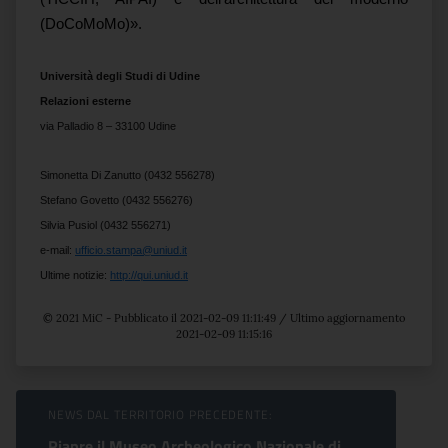
(DoCoMoMo)».​
Università degli Studi di Udine
Relazioni esterne
via Palladio 8 – 33100 Udine
Simonetta Di Zanutto (0432 556278)
Stefano Govetto (0432 556276)
Silvia Pusiol (0432 556271)
e-mail:
ufficio.stampa@uniud.it
U
ltime notizie:
http://qui.uniud.it
© 2021 MiC - Pubblicato il 2021-02-09 11:11:49 / Ultimo aggiornamento
2021-02-09 11:15:16
Sfoglia comunicati
NEWS DAL TERRITORIO PRECEDENTE:
Riapre il Museo Archeologico Nazionale di