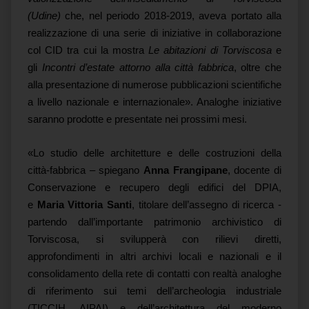
(Udine)
che, nel periodo 2018-2019, aveva portato alla
realizzazione di una serie di iniziative in collaborazione
col CID tra cui la mostra
Le abitazioni di Torviscosa
e
gli
Incontri d’estate attorno alla città fabbrica
, oltre che
alla presentazione di numerose pubblicazioni scientifiche
a livello nazionale e internazionale». Analoghe iniziative
saranno prodotte e presentate nei prossimi mesi.
«Lo studio delle architetture e delle costruzioni della
città-fabbrica – spiegano
Anna Frangipane
, docente di
Conservazione e recupero degli edifici del DPIA,
e
Maria Vittoria Santi
, titolare dell’assegno di ricerca -
partendo dall’importante patrimonio archivistico di
Torviscosa, si svilupperà con rilievi diretti,
approfondimenti in altri archivi locali e nazionali e il
consolidamento della rete di contatti con realtà analoghe
di riferimento sui temi dell’archeologia industriale
(TICCIH, AIPAI) e dell’architettura del moderno