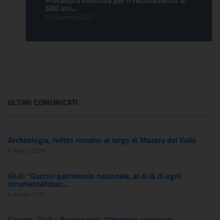
Procedura selettiva per il reclutamento di
500 uni...
24 Novembre 2021
ULTIMI COMUNICATI
Archeologia, relitto romano al largo di Mazara del Vallo
8 Agosto 2026
Giuli: "Guccini patrimonio nazionale, al di là di ogni
strumentalizzaz...
6 Agosto 2026
Cinema, Giuli e Borgonzoni: "Obiettivo raggiunto,