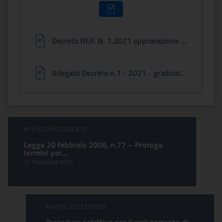
Decreto REP. N. 1.2021 approvazione graduatoria finale signed (1).pdf
Allegato Decreto n.1 - 2021 - graduatoria finale signed (2).pdf
Sfoglia comunicati
AVVISO PRECEDENTE:
Legge 20 febbraio 2006, n.77 – Proroga
termini per...
22 Novembre 2021
AVVISO SUCCESSIVO: