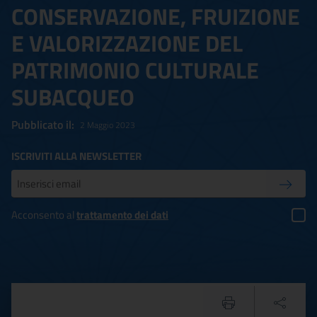
CONSERVAZIONE, FRUIZIONE
E VALORIZZAZIONE DEL
PATRIMONIO CULTURALE
SUBACQUEO
Pubblicato il:
2 Maggio 2023
ISCRIVITI ALLA NEWSLETTER
Inserisci la tua mail
Conferm
Acconsento al
trattamento dei dati
PROTOCOLLO D’INTESA 04