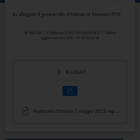
Testo del comunicato
In allegato il protocollo d'intesa in formato PDF
© 2021 MiC - Pubblicato il 2023-05-04 09:34:27 / Ultimo
aggiornamento 2023-05-04 10:22:35
ALLEGATI
Protocollo d’Intesa 2 maggio 2023 rep. 4 patromonio subacqueo.pdf