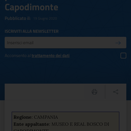
Capodimonte
Pubblicato il:
19 Giugno 2020
ISCRIVITI ALLA NEWSLETTER
Inserisci la tua mail
Conferm
Acconsento al
trattamento dei dati
Procedura negoziata per l'
Testo del comunicato
Regione
:
CAMPANIA
Ente appaltante
: MUSEO E REAL BOSCO DI