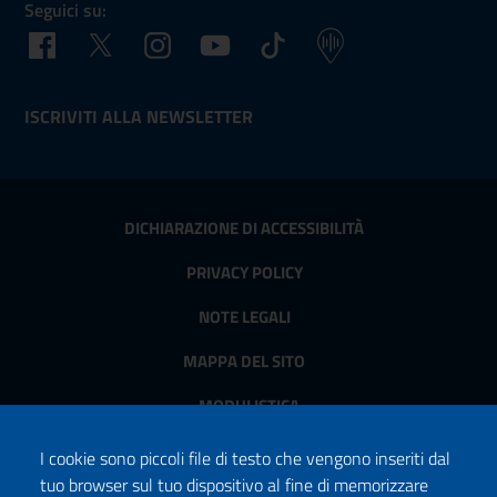
Seguici su:
Facebook
Twitter
Instagram
Youtube
TikTok
Podcast
ISCRIVITI ALLA NEWSLETTER
DICHIARAZIONE DI ACCESSIBILITÀ
PRIVACY POLICY
NOTE LEGALI
MAPPA DEL SITO
MODULISTICA
I cookie sono piccoli file di testo che vengono inseriti dal
©
2020 - 2026
, Ministero della cultura
tuo browser sul tuo dispositivo al fine di memorizzare