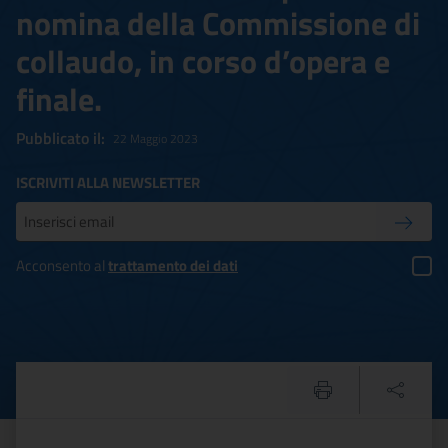
nomina della Commissione di
collaudo, in corso d’opera e
finale.
Pubblicato il:
22 Maggio 2023
ISCRIVITI ALLA NEWSLETTER
Inserisci la tua mail
Conferm
Acconsento al
trattamento dei dati
Policoro (MT) – Parco arche