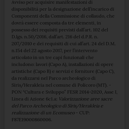
Testo del comunicato
Avviso per acquisire manifestazioni di
disponibilità per la designazione dell’incarico di
Componenti della Commissione di collaudo, che
dovrà essere composta da tre elementi, in
possesso dei requisiti previsti dall’art. 102 del
D.lgs. n.50/2016, dall’art. 216 del d.P.R. n.
207/2010 e dei requisiti di cui all’art. 24 del D.M.
n.154 del 22 agosto 2017, per l’intervento
articolato in un tre capi funzionali che
includono: lavori (Capo A), installazioni di opere
artistiche (Capo B) e servizi e forniture (Capo C),
da realizzarsi nel Parco archeologico di
Siris/Herakleia nel comune di Policoro (MT). -
PON “Cultura e Sviluppo” FESR 2014-2020, Asse I,
Linea di Azione 6c1.a:
Valorizzazione aree sacre
del Parco Archeologico di Siris/Herakleia e
realizzazione di un Ecomuseo
- CUP:
F87E19000860006.