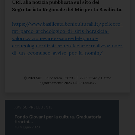
URL alla notizia pubblicata sul sito del
Segretariato Regionale del Mic per la Basilicata
:
https://www.basilicata.beniculturali.it/policoro-
mt-parco-archeologico-di-siris-herakleia-
valorizzazione-aree-sacre-del-parco-
archeologico-di-siris-herakleia-e-realizzazione-
di-un-ecomuseo-avviso-per-la-nomin/
© 2021 MiC - Pubblicato il 2023-05-22 09:12:42 / Ultimo
aggiornamento 2023-05-22 09:14:36
Sfoglia comunicati
AVVISO PRECEDENTE:
Fondo Giovani per la cultura. Graduatoria
tirocini...
18 Maggio 2023