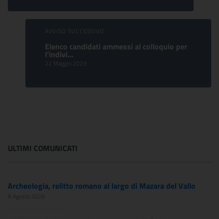
AVVISO SUCCESSIVO:
Elenco candidati ammessi al colloquio per
l’indivi...
22 Maggio 2023
ULTIMI COMUNICATI
Archeologia, relitto romano al largo di Mazara del Vallo
8 Agosto 2026