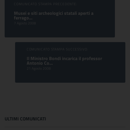
Sfoglia comunicati
COMUNICATO STAMPA PRECEDENTE:
Musei e siti archeologici statali aperti a
ferrago...
7 Agosto 2008
COMUNICATO STAMPA SUCCESSIVO:
Il Ministro Bondi incarica il professor
Antonio Co...
21 Agosto 2008
ULTIMI COMUNICATI