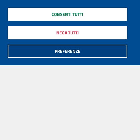
CONSENTI TUTTI
NEGA TUTTI
PREFERENZE
Sede centrale MiC
Via del Collegio Romano, 27
00186 Roma
Centralino:
(+39) 06.6723.1
URP - Ufficio Relazioni con il Pubblico
AMMINISTRAZIONE TRASPARENTE
I dati personali pubblicati sono riutilizzabili solo alle condizioni