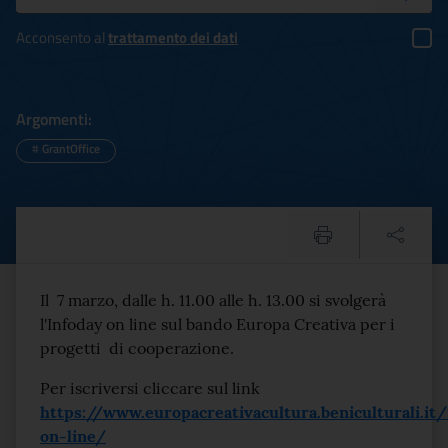
Acconsento al
trattamento dei dati
Argomenti:
#
GrantOffice
Notizie dall’Europa: info
Testo del comunicato
Il 7 marzo, dalle h. 11.00 alle h. 13.00 si svolgerà
l'Infoday on line sul bando Europa Creativa per i
progetti di cooperazione.
Per iscriversi cliccare sul link
https://www.europacreativacultura.beniculturali.it/
on-line/