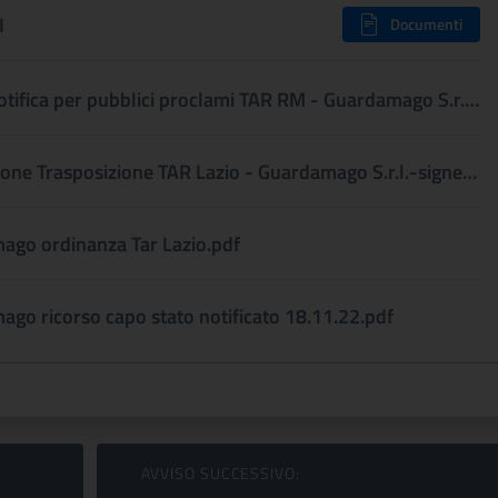
I
Documenti
avviso notifica per pubblici proclami TAR RM - Guardamago S.r.l._signed.pdf
Costituzione Trasposizione TAR Lazio - Guardamago S.r.l.-signed.pdf
ago ordinanza Tar Lazio.pdf
go ricorso capo stato notificato 18.11.22.pdf
AVVISO SUCCESSIVO: