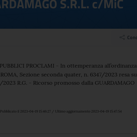
ARDAMAGO S.R.L. c/MiC
BLICI PROCLAMI - In o
Cond
el comunicato
UBBLICI PROCLAMI - In ottemperanza all’ordinanza
 ROMA, Sezione seconda quater, n. 6347/2023 resa su
87/2023 R.G. - Ricorso promosso dalla GUARDAMAGO
Pubblicato il 2023-04-19 15:46:27 / Ultimo aggiornamento 2023-04-19 15:47:54