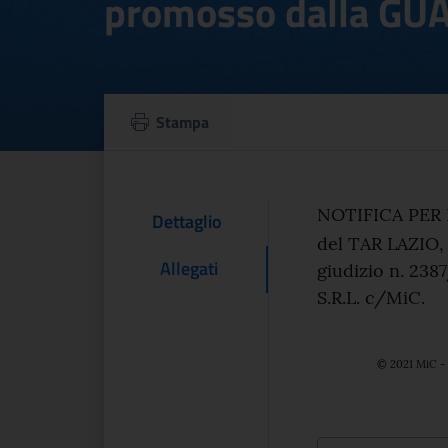
promosso dalla GU
NOTIFICA PER PUB
Stampa
Testo d
NOTIFICA PER P
Contenuto Del
Dettaglio
del TAR LAZIO,
Allegati
giudizio n. 23
S.R.L. c/MiC.
© 2021 MiC - 