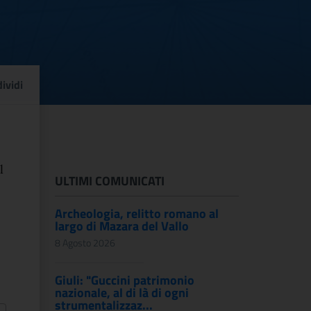
ttemperanza all’ordina
ividi
l
ULTIMI COMUNICATI
Archeologia, relitto romano al
largo di Mazara del Vallo
8 Agosto 2026
Giuli: "Guccini patrimonio
nazionale, al di là di ogni
strumentalizzaz...