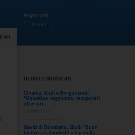
Argomenti:
#
PNRR
 della cultura pubblici
ividi
ULTIMI COMUNICATI
Cinema, Giuli e Borgonzoni:
"Obiettivo raggiunto, recuperati
ulteriori...
6 Agosto 2026
e
David di Donatello, Giuli: "Buon
lavoro a Calandrelli e Farinelli,