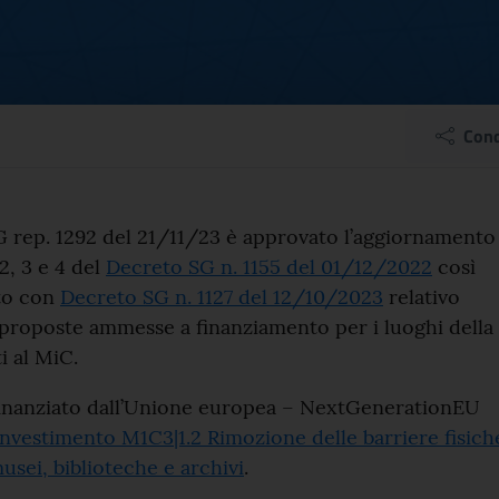
gnazione risorse luoghi
Cond
el comunicato
 rep. 1292 del 21/11/23 è approvato l’aggiornamento
 2, 3 e 4 del
Decreto SG n. 1155 del 01/12/2022
così
to con
Decreto SG n. 1127 del 12/10/2023
relativo
e proposte ammesse a finanziamento per i luoghi della
i al MiC.
 finanziato dall’Unione europea – NextGenerationEU
Investimento M1C3|1.2 Rimozione delle barriere fisich
usei, biblioteche e archivi
.