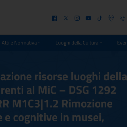
Facebook
Twitter
Instagram
Youtube
Tiktok
Podcast
Telefo
Atti e Normativa
Luoghi della Cultura
Even
azione risorse luoghi dell
erenti al MiC – DSG 1292
RR M1C3|1.2 Rimozione
e e cognitive in musei,