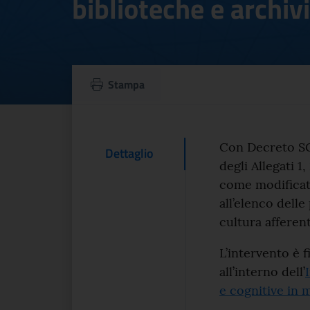
biblioteche e archivi
Integrazione asse
Stampa
Testo d
Con Decreto SG
Contenuto Del
Dettaglio
degli Allegati 1,
come modifica
all’elenco dell
cultura afferent
L’intervento è
all’interno dell’
e cognitive in m