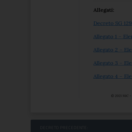
Allegati:
Decreto SG 129
Allegato 1 – El
Allegato 2 – El
Allegato 3 – El
Allegato 4 – El
© 2021 MiC - 
Sfoglia comunicati
DECRETO PRECEDENTE: