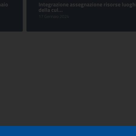
naio
Integrazione assegnazione risorse luogh
della cul...
17 Gennaio 2024