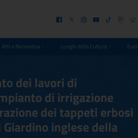
Facebook
Twitter
Instagram
Youtube
Tiktok
Podcast
Telefo
Atti e Normativa
Luoghi della Cultura
Even
to dei lavori di
impianto di irrigazione
razione dei tappeti erbosi
il Giardino inglese della