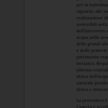
per la individua
riguardo alle m
realizzazione d
sostenibili sot
dell’intervento
acqua nelle are
delle grandi al
e delle prateri
patrimonio vege
botanico. Requi
sistema centrali
idrica dell’Acqu
naturale penden
idrica e riducen
La procedura è 
Caserta e si coll