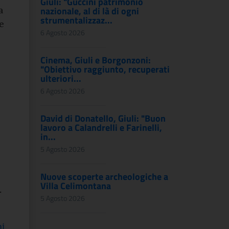
Giuli: "Guccini patrimonio
a
nazionale, al di là di ogni
strumentalizzaz...
e
6 Agosto 2026
e
Cinema, Giuli e Borgonzoni:
"Obiettivo raggiunto, recuperati
ulteriori...
6 Agosto 2026
David di Donatello, Giuli: "Buon
lavoro a Calandrelli e Farinelli,
in...
5 Agosto 2026
Nuove scoperte archeologiche a
Villa Celimontana
.
5 Agosto 2026
i