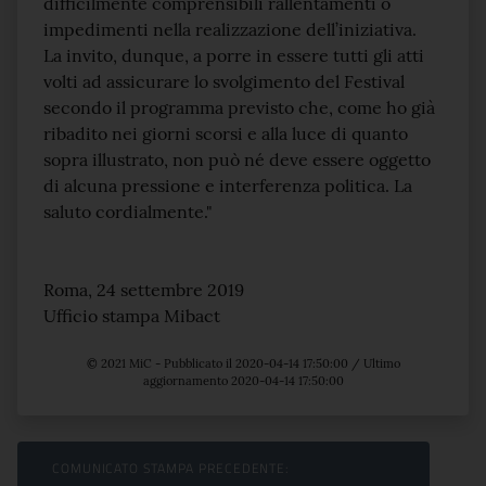
difficilmente comprensibili rallentamenti o
impedimenti nella realizzazione dell’iniziativa.
La invito, dunque, a porre in essere tutti gli atti
volti ad assicurare lo svolgimento del Festival
secondo il programma previsto che, come ho già
ribadito nei giorni scorsi e alla luce di quanto
sopra illustrato, non può né deve essere oggetto
di alcuna pressione e interferenza politica. La
saluto cordialmente."
Roma, 24 settembre 2019
Ufficio stampa Mibact
© 2021 MiC - Pubblicato il 2020-04-14 17:50:00 / Ultimo
aggiornamento 2020-04-14 17:50:00
Sfoglia comunicati
COMUNICATO STAMPA PRECEDENTE: