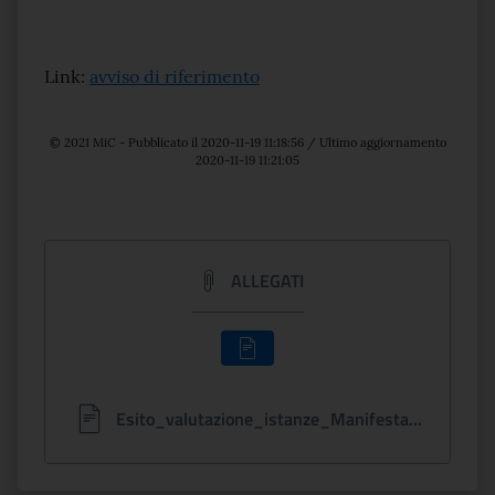
Link:
avviso di riferimento
© 2021 MiC - Pubblicato il 2020-11-19 11:18:56 / Ultimo aggiornamento
2020-11-19 11:21:05
ALLEGATI
Esito_valutazione_istanze_Manifestazione_interesse_realizzazione_mostre_fotografiche_al_MNR.pdf