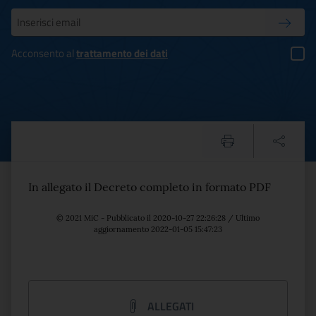
Inserisci la tua mail
Conferm
Acconsento al
trattamento dei dati
DM 501 03/11/2016 Approvaz
Testo del comunicato
In allegato il Decreto completo in formato PDF
© 2021 MiC - Pubblicato il 2020-10-27 22:26:28 / Ultimo
aggiornamento 2022-01-05 15:47:23
ALLEGATI