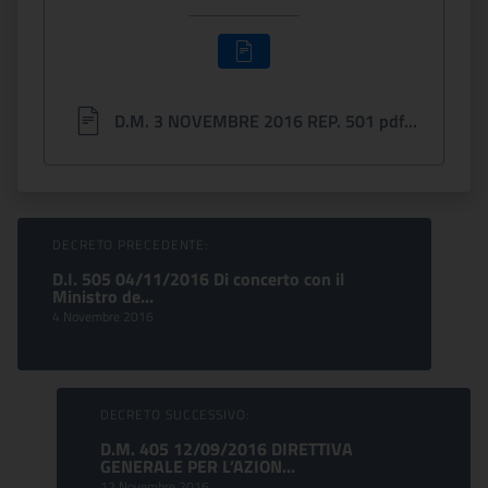
D.M. 3 NOVEMBRE 2016 REP. 501 pdf.pdf
Sfoglia comunicati
DECRETO PRECEDENTE:
D.I. 505 04/11/2016 Di concerto con il
Ministro de...
4 Novembre 2016
DECRETO SUCCESSIVO:
D.M. 405 12/09/2016 DIRETTIVA
GENERALE PER L’AZION...
12 Novembre 2016