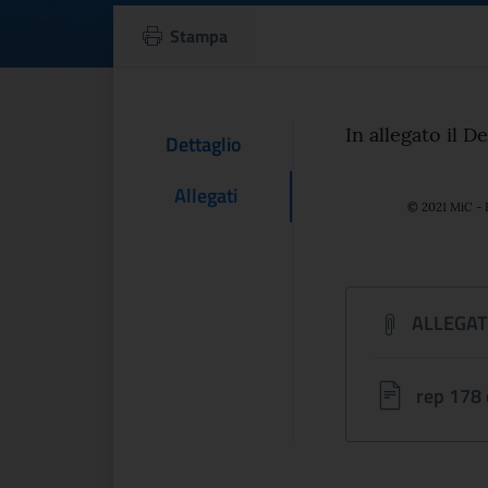
D.M. 178 05/05
Stampa
Testo d
In allegato il 
Contenuto Del
Dettaglio
Allegati
© 2021 MiC - 
ALLEGAT
rep 178 