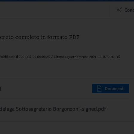
/2021 DELEGA DI FUNZ
Cond
el comunicato
Decreto completo in formato PDF
Pubblicato il 2021-05-07 09:01:25 / Ultimo aggiornamento 2021-05-07 09:01:45
I
Documenti
delega Sottosegretario Borgonzoni-signed.pdf