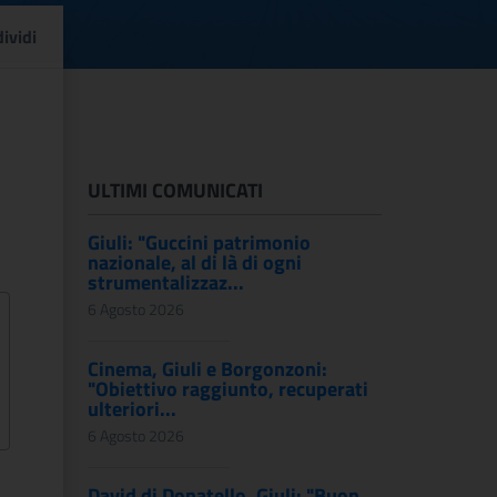
IONI AL SOTTOSEGRET
ividi
ULTIMI COMUNICATI
Giuli: "Guccini patrimonio
nazionale, al di là di ogni
strumentalizzaz...
6 Agosto 2026
Cinema, Giuli e Borgonzoni:
"Obiettivo raggiunto, recuperati
ulteriori...
6 Agosto 2026
David di Donatello, Giuli: "Buon