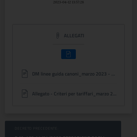
2023-04-12 13:57:28
ALLEGATI
DM linee guida canoni_marzo 2023 - def-signed.pdf
Allegato - Criteri per tariffari_marzo 2023 - rev. 28 aprile 2023 - Clean.pdf
Sfoglia comunicati
DECRETO PRECEDENTE: