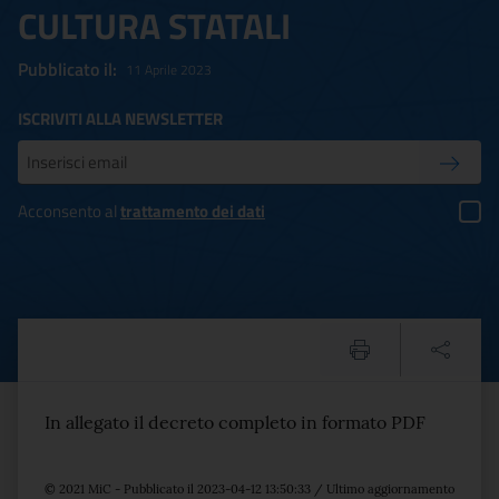
CULTURA STATALI
Pubblicato il:
11 Aprile 2023
ISCRIVITI ALLA NEWSLETTER
Inserisci la tua mail
Conferm
Acconsento al
trattamento dei dati
D.M. 161 11/04/2023 LIN
Testo del comunicato
In allegato il decreto completo in formato PDF
© 2021 MiC - Pubblicato il 2023-04-12 13:50:33 / Ultimo aggiornamento