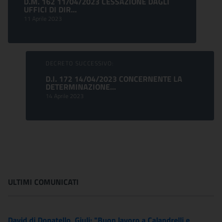
D.M. 162 11/04/2023 CESSAZIONE DAGLI
UFFICI DI DIR...
11 Aprile 2023
DECRETO SUCCESSIVO:
D.I. 172 14/04/2023 CONCERNENTE LA
DETERMINAZIONE...
14 Aprile 2023
ULTIMI COMUNICATI
David di Donatello, Giuli: "Buon lavoro a Calandrelli e