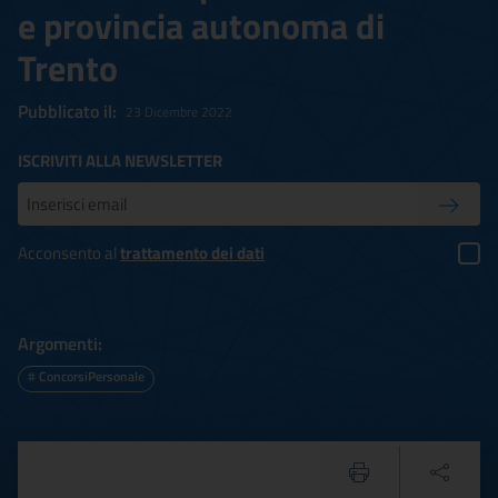
e provincia autonoma di
Trento
Pubblicato il:
23 Dicembre 2022
ISCRIVITI ALLA NEWSLETTER
Inserisci la tua mail
Conferm
Acconsento al
trattamento dei dati
Argomenti:
#
ConcorsiPersonale
Circolare n.289/2022 DG-OR