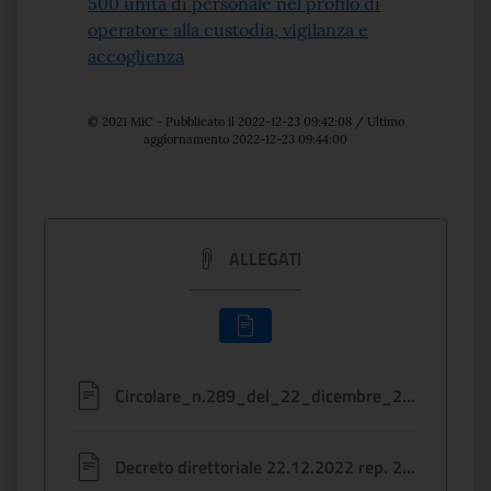
500 unità di personale nel profilo di
operatore alla custodia, vigilanza e
accoglienza
© 2021 MiC - Pubblicato il 2022-12-23 09:42:08 / Ultimo
aggiornamento 2022-12-23 09:44:00
ALLEGATI
Circolare_n.289_del_22_dicembre_2022_DG-OR.pdf
Decreto direttoriale 22.12.2022 rep. 2329_Ulteriori avviamenti_CPI VENETO e TRENTO-signed-signed.pdf